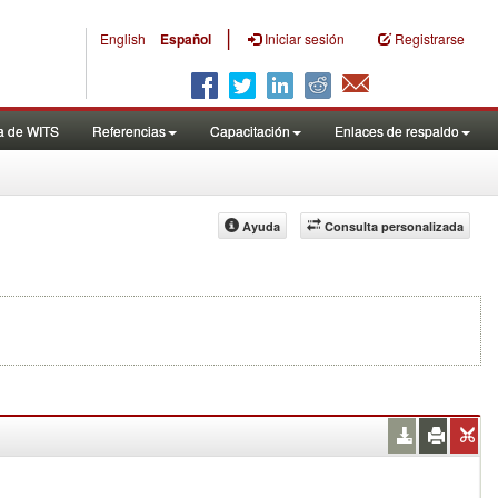
|
English
Español
Iniciar sesión
Registrarse
a de WITS
Referencias
Capacitación
Enlaces de respaldo
Ayuda
Consulta personalizada