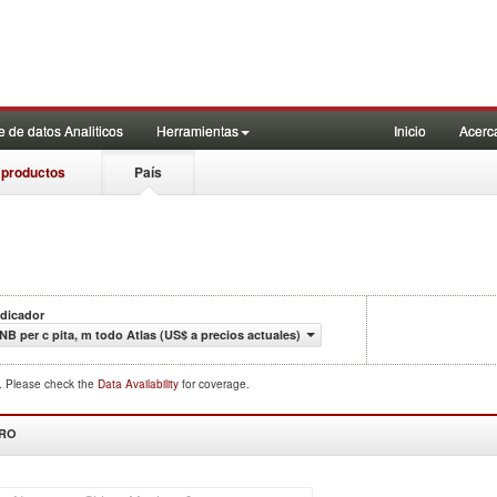
 de datos Analiticos
Herramientas
Inicio
Acerc
 productos
País
ndicador
INB per c pita, m todo Atlas (US$ a precios actuales)
d. Please check the
Data Availability
for coverage.
DRO