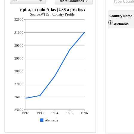
line
More Countries
INB per c pita, m todo Atlas (US$ a precios actuales)
Source:WITS - Country Profile
Country Name
32000
Alemania
31000
30000
29000
28000
27000
26000
25000
1992
1993
1994
1995
1996
Alemania