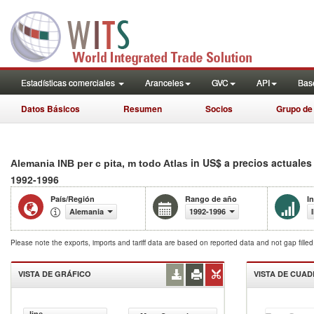
Estadísticas comerciales
Aranceles
GVC
API
Base
Datos Básicos
Resumen
Socios
Grupo de
in US$ a precios actuales
Alemania INB per c pita, m todo Atlas
1992-1996
País/Región
Rango de año
I
Alemania
1992-1996
Please note the exports, imports and tariff data are based on reported data and not gap fille
VISTA DE GRÁFICO
VISTA DE CUA