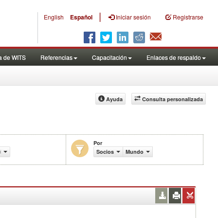
|
English
Español
Iniciar sesión
Registrarse
a de WITS
Referencias
Capacitación
Enlaces de respaldo
Ayuda
Consulta personalizada
Por
les efectivamente aplicados (%)
Socios
Mundo