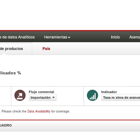
 de datos Analiticos
Herramientas
Inicio
Acerc
de productos
País
%
plicados
Flujo comercial
Indicador
Importación
Tasa m xima de arance
d. Please check the
Data Availability
for coverage.
CUADRO