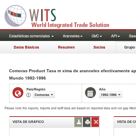
Estadísticas comerciales
Aranceles
GVC
API
Base
Datos Básicos
Resumen
Socios
Grupo 
Comoras Product Tasa m xima de aranceles efectivamente a
1992-1996
Mundo
País/Región
Año
Comoras
1992-1996
Please note the exports, imports and tariff data are based on reported data and not gap fille
VISTA DE GRÁFICO
VISTA DE 