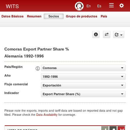
Togg
WITS
En
Es
Toggle
navig
Datos Básicos
Resumen
Socios
Grupo de productos
País
navigation
%
Comoras Export Partner Share
1992-1996
Alemania
País/Región
Comoras
Año
1992-1996
Flujo comercial
Exportación
Indicador
Export Partner Share (%)
Please note the exports, imports and tariff data are based on reported data and not gap
filled. Please check the
Data Availability
for coverage.