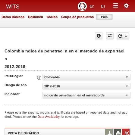
Togg
WITS
En
Es
Toggle
navig
Datos Básicos
Resumen
Socios
Grupo de productos
País
navigation
Colombia ndice de penetraci n en el mercado de exportaci
n
2012-2016
País/Región
Colombia
Rango de año
2012-2016
Indicador
ndice de penetraci n en el mercado de exportaci n
Please note the exports, imports and tariff data are based on reported data and not gap
filled. Please check the
Data Availability
for coverage.
VISTA DE GRÁFICO