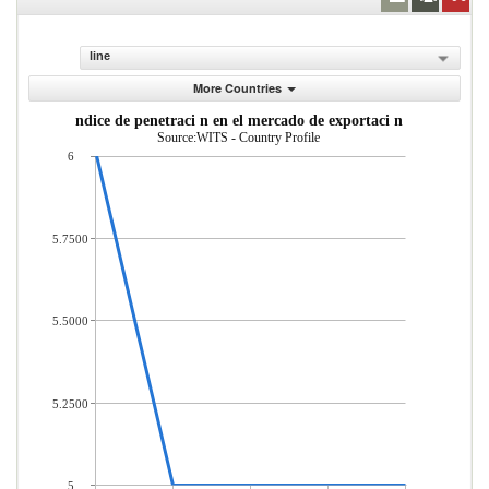
line
More Countries
ndice de penetraci n en el mercado de exportaci n
Source:WITS - Country Profile
6
5.7500
5.5000
5.2500
5