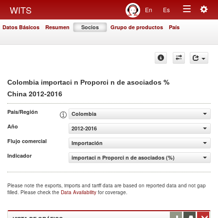
Togg
WITS
En
Es
Toggle
navig
Datos Básicos
Resumen
Socios
Grupo de productos
País
navigation
%
Colombia importaci n Proporci n de asociados
2012-2016
China
País/Región
Colombia
Año
2012-2016
Flujo comercial
Importación
Indicador
importaci n Proporci n de asociados (%)
Please note the exports, imports and tariff data are based on reported data and not gap
filled. Please check the
Data Availability
for coverage.