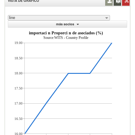
VISTA DE GRÁFICO
line
más socios
importaci n Proporci n de asociados (%)
Source:WITS - Country Profile
19.00
18.50
18.00
17.50
17.00
16.50
16.00