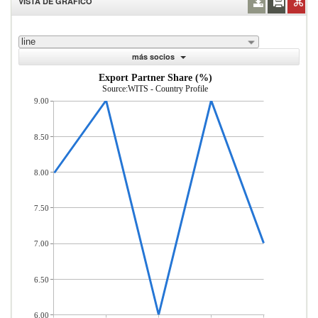
VISTA DE GRÁFICO
line
más socios
Export Partner Share (%)
Source:WITS - Country Profile
9.00
8.50
8.00
7.50
7.00
6.50
6.00