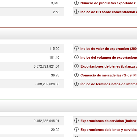
3,610
Número de productos exportados
:
2.58
Índice de HH sobre concentración
115.20
Índice de valor de exportación (200
101.40
Índice del volumen de exportacione
6,572,721,821.54
Exportaciones de bienes (balanza d
36.73
Comercio de mercaderías (% del PI
-708,232,628.06
Índice de términos netos de interc
2,452,356,645.01
Exportaciones de servicios (balanz
20.22
Exportaciones de bienes y servicio