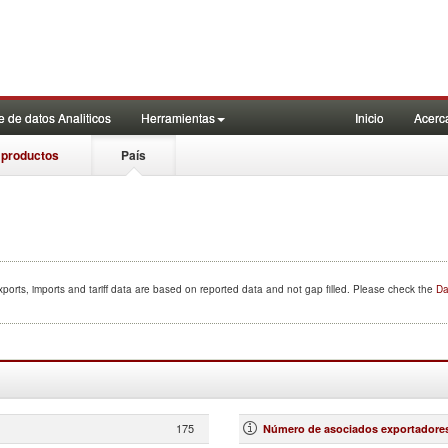
 de datos Analiticos
Herramientas
Inicio
Acerc
 productos
País
ports, imports and tariff data are based on reported data and not gap filled. Please check the
Da
175
Número de asociados exportadore