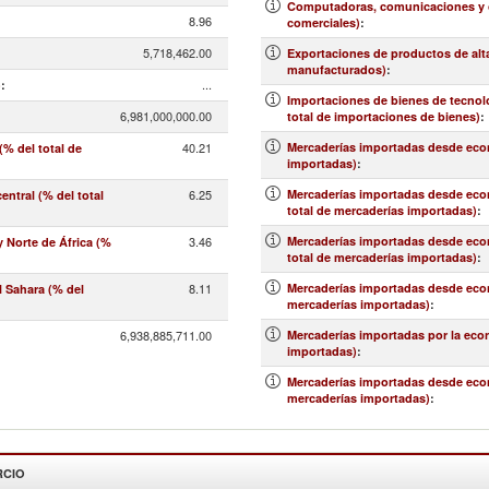
Computadoras, comunicaciones y ot
8.96
comerciales)
:
5,718,462.00
Exportaciones de productos de alt
manufacturados)
:
...
)
:
Importaciones de bienes de tecnolo
6,981,000,000.00
total de importaciones de bienes)
:
40.21
Mercaderías importadas desde econ
% del total de
importadas)
:
6.25
Mercaderías importadas desde econo
ntral (% del total
total de mercaderías importadas)
:
3.46
Mercaderías importadas desde econ
 Norte de África (%
total de mercaderías importadas)
:
8.11
Mercaderías importadas desde econ
l Sahara (% del
mercaderías importadas)
:
6,938,885,711.00
Mercaderías importadas por la eco
importadas)
:
Mercaderías importadas desde econo
mercaderías importadas)
:
RCIO