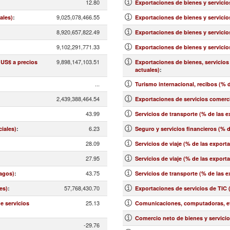
12.80
Exportaciones de bienes y servicio
9,025,078,466.55
ales)
:
Exportaciones de bienes y servicio
8,920,657,822.49
Exportaciones de bienes y servicio
9,102,291,771.33
Exportaciones de bienes y servicio
9,898,147,103.51
 US$ a precios
Exportaciones de bienes, servicios
actuales)
:
...
Turismo internacional, recibos (% d
2,439,388,464.54
Exportaciones de servicios comerci
43.99
Servicios de transporte (% de las 
6.23
ciales)
:
Seguro y servicios financieros (% 
28.09
Servicios de viaje (% de las export
27.95
:
Servicios de viaje (% de las export
43.75
pagos)
:
Servicios de transporte (% de las 
57,768,430.70
es)
:
Exportaciones de servicios de TIC 
25.13
e servicios
Comunicaciones, computadoras, etc
Comercio neto de bienes y servicio
-29.76