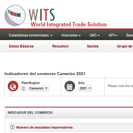
Estadísticas comerciales
Aranceles
GVC
API
Base
Datos Básicos
Resumen
Socios
Grupo de
2021
Indicadores del comercio Camerún
País/Región
Año
Please note the ex
Camerún
2021
INDICADOR DEL COMERCIO
Número de asociados importadores
: