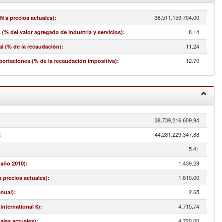
38,511,159,704.00
N a precios actuales)
:
8.14
(% del valor agregado de industria y servicios)
:
11.24
l (% de la recaudación)
:
12.70
portaciones (% de la recaudación impositiva)
:
38,739,216,609.94
:
44,281,229,347.68
:
5.41
1,439.28
 año 2010)
:
1,610.00
a precios actuales)
:
2.65
anual)
:
4,715.74
international $)
:
4,720.00
nales actuales)
: