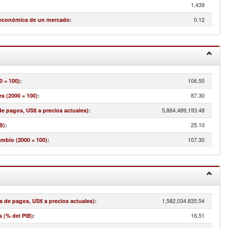
1,439
0.12
 económica de un mercado
:
106.50
0 = 100)
:
87.30
s (2000 = 100)
:
5,864,489,193.48
e pagos, US$ a precios actuales)
:
25.10
B)
:
107.30
ambio (2000 = 100)
:
1,582,034,835.54
a de pagos, US$ a precios actuales)
:
16.51
s (% del PIB)
: