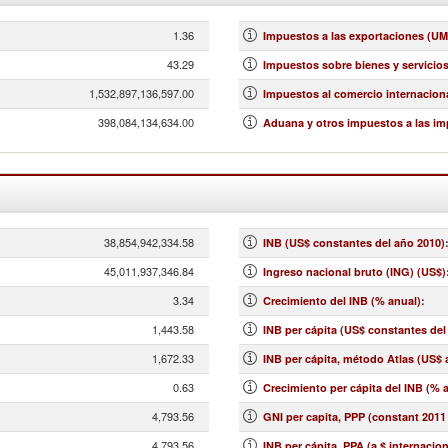
1.36
Impuestos a las exportaciones (UM
43.29
Impuestos sobre bienes y servicios 
1,532,897,136,597.00
Impuestos al comercio internaciona
398,084,134,634.00
Aduana y otros impuestos a las im
38,854,942,334.58
INB (US$ constantes del año 2010)
45,011,937,346.84
Ingreso nacional bruto (ING) (US$)
3.34
Crecimiento del INB (% anual)
:
1,443.58
INB per cápita (US$ constantes del
1,672.33
INB per cápita, método Atlas (US$ 
0.63
Crecimiento per cápita del INB (% 
4,793.56
GNI per capita, PPP (constant 2011 
4,793.56
INB per cápita, PPA (a $ internacio