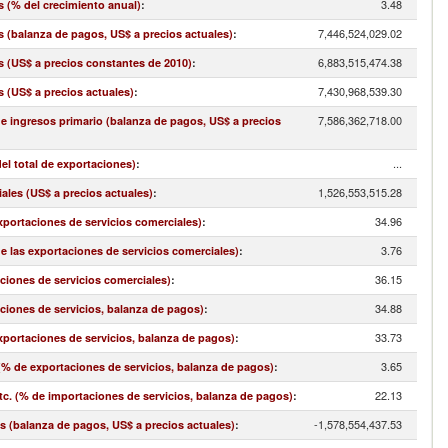
3.48
s (% del crecimiento anual)
:
7,446,524,029.02
s (balanza de pagos, US$ a precios actuales)
:
6,883,515,474.38
s (US$ a precios constantes de 2010)
:
7,430,968,539.30
s (US$ a precios actuales)
:
7,586,362,718.00
 e ingresos primario (balanza de pagos, US$ a precios
...
el total de exportaciones)
:
1,526,553,515.28
ales (US$ a precios actuales)
:
34.96
exportaciones de servicios comerciales)
:
3.76
de las exportaciones de servicios comerciales)
:
36.15
aciones de servicios comerciales)
:
34.88
aciones de servicios, balanza de pagos)
:
33.73
exportaciones de servicios, balanza de pagos)
:
3.65
(% de exportaciones de servicios, balanza de pagos)
:
22.13
. (% de importaciones de servicios, balanza de pagos)
:
-1,578,554,437.53
s (balanza de pagos, US$ a precios actuales)
: