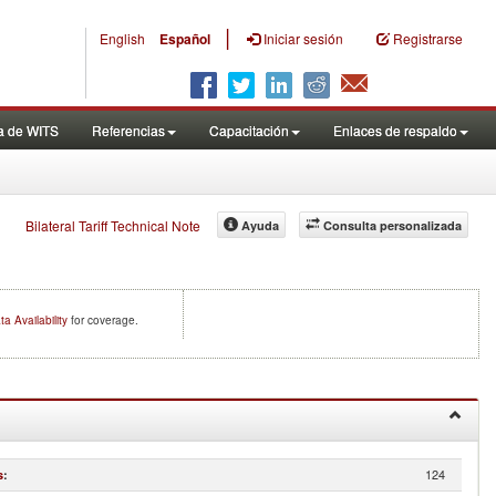
|
English
Español
Iniciar sesión
Registrarse
a de WITS
Referencias
Capacitación
Enlaces de respaldo
Bilateral Tariff Technical Note
Ayuda
Consulta personalizada
ta Availability
for coverage.
124
s
: