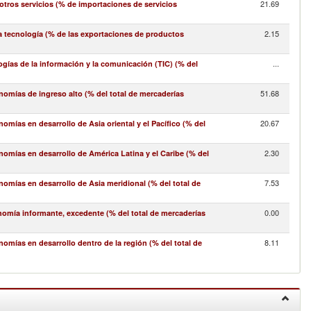
21.69
ros servicios (% de importaciones de servicios
2.15
a tecnología (% de las exportaciones de productos
...
gías de la información y la comunicación (TIC) (% del
51.68
omías de ingreso alto (% del total de mercaderías
20.67
mías en desarrollo de Asia oriental y el Pacífico (% del
2.30
omías en desarrollo de América Latina y el Caribe (% del
7.53
omías en desarrollo de Asia meridional (% del total de
0.00
nomía informante, excedente (% del total de mercaderías
8.11
mías en desarrollo dentro de la región (% del total de