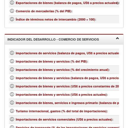
1,876,72
Exportaciones de bienes (balanza de pagos, US$ a precios actuales)
:
Comercio de mercaderías (% del PIB)
:
Índice de términos netos de intercambio (2000 = 100)
:
INDICADOR DEL DESARROLLO - COMERCIO DE SERVICIOS
Importaciones de servicios (balanza de pagos, US$ a precios actuales)
:
Importaciones de bienes y servicios (% del PIB)
:
Importaciones de bienes y servicios (% del crecimiento anual)
:
Importaciones de bienes y servicios (balanza de pagos, US$ a precios actu
Importaciones de bienes y servicios (US$ a precios constantes de 2010)
:
Importaciones de bienes y servicios (US$ a precios actuales)
:
Importaciones de bienes, servicios e ingresos primario (balanza de pagos,
Turismo internacional, gastos (% del total de importaciones)
:
Importaciones de servicios comerciales (US$ a precios actuales)
:
Servicios de transporte (% de las importaciones de servicios comerciales)
: