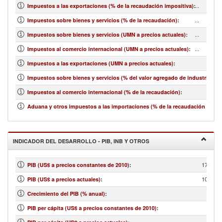
...
Impuestos a las exportaciones (% de la recaudación impositiva)
:
...
Impuestos sobre bienes y servicios (% de la recaudación)
:
...
Impuestos sobre bienes y servicios (UMN a precios actuales)
:
...
Impuestos al comercio internacional (UMN a precios actuales)
:
Impuestos a las exportaciones (UMN a precios actuales)
:
Impuestos sobre bienes y servicios (% del valor agregado de industria y se
Impuestos al comercio internacional (% de la recaudación)
:
Aduana y otros impuestos a las importaciones (% de la recaudación impos
INDICADOR DEL DESARROLLO - PIB, INB Y OTROS
17,910,
PIB (US$ a precios constantes de 2010)
:
10,953,
PIB (US$ a precios actuales)
:
Crecimiento del PIB (% anual)
:
PIB per cápita (US$ a precios constantes de 2010)
: