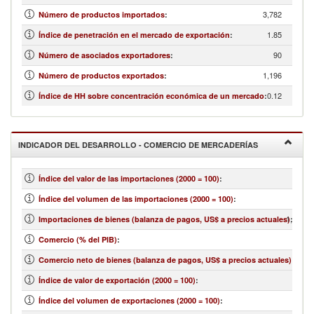
3,782
Número de productos importados
:
1.85
Índice de penetración en el mercado de exportación
:
90
Número de asociados exportadores
:
1,196
Número de productos exportados
:
0.12
Índice de HH sobre concentración económica de un mercado
:
INDICADOR DEL DESARROLLO - COMERCIO DE MERCADERÍAS
Índice del valor de las importaciones (2000 = 100)
:
Índice del volumen de las importaciones (2000 = 100)
:
1,786,6
Importaciones de bienes (balanza de pagos, US$ a precios actuales)
:
Comercio (% del PIB)
:
90,0
Comercio neto de bienes (balanza de pagos, US$ a precios actuales)
:
Índice de valor de exportación (2000 = 100)
:
Índice del volumen de exportaciones (2000 = 100)
: