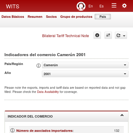
Togg
WITS
En
Es
Toggle
navig
Datos Básicos
Resumen
Socios
Grupo de productos
País
navigation
Bilateral Tariff Technical Note
2001
Indicadores del comercio Camerún
País/Región
Camerún
Año
2001
Please note the exports, imports and tariff data are based on reported data and not gap
filled. Please check the
Data Availability
for coverage.
INDICADOR DEL COMERCIO
132
Número de asociados importadores
: