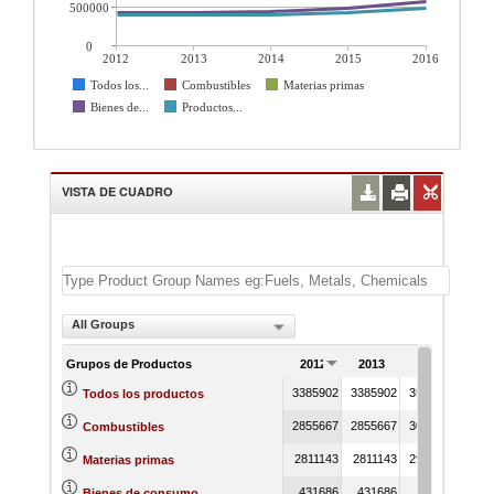
500000
0
2012
2013
2014
2015
2016
Todos los...
Combustibles
Materias primas
Bienes de...
Productos...
VISTA DE CUADRO
All Groups
Grupos de Productos
2012
2013
2014
20
3385902
3385902
3579140
2315
Todos los productos
2855667
2855667
3045196
1631
Combustibles
2811143
2811143
2992954
1540
Materias primas
431686
431686
437611
485
Bienes de consumo