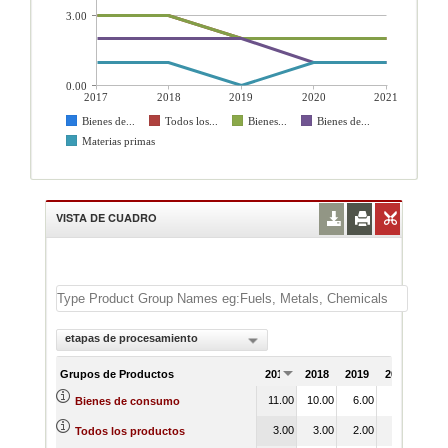
3.00
0.00
2017
2018
2019
2020
2021
Bienes de...
Todos los...
Bienes...
Bienes de...
Materias primas
VISTA DE CUADRO
etapas de procesamiento
Grupos de Productos
2017
2018
2019
2020
202
11.00
10.00
6.00
5.00
5.
Bienes de consumo
3.00
3.00
2.00
2.00
2.
Todos los productos