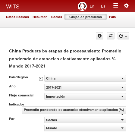
Togg
WITS
En
Es
Toggle
navig
Datos Básicos
Resumen
Socios
Grupo de productos
País
navigation
China Products by etapas de procesamiento Promedio
%
ponderado de aranceles efectivamente aplicados
2017-2021
Mundo
País/Región
China
Año
2017-2021
Flujo comercial
Importación
Indicador
Promedio ponderado de aranceles efectivamente aplicados (%)
Por
Socios
Mundo