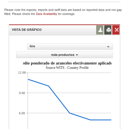
Please note the exports, imports and tariff data are based on reported data and not gap
filled. Please check the
Data Availability
for coverage.
VISTA DE GRÁFICO
line
más productos
Promedio ponderado de aranceles efectivamente aplicados (%)
Source:WITS - Country Profile
12.00
9.00
6.00