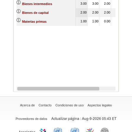
3.00
3.00
2.00
2.00
2.
Bienes intermedios
2.00
2.00
2.00
1.00
1.
Bienes de capital
1.00
1.00
0.00
1.00
1.
Materias primas
Acerca de
Contacto
Condiciones de uso
Aspectos legales
Actualizar página
: Aug-9-2026 05:43 ET
Proveedores de datos
Asociados