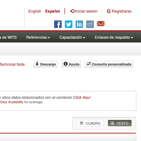
|
English
Español
Iniciar sesión
Registrarse
a de WITS
Referencias
Capacitación
Enlaces de respaldo
f Technical Note
Descarga
Ayuda
Consulta personalizada
y otros datos relacionados con el comercio
Click Aquí
.
e
Data Availability
for coverage.
CUADRO
TEXTO