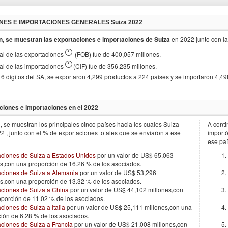
NES E IMPORTACIONES GENERALES
Suiza 2022
n, se muestran las exportaciones e importaciones de
Suiza
en
2022
junto con l
otal de las exportaciones
(FOB) fue de 400,057 millones.
otal de las importaciones
(CIF) fue de 356,235 millones.
 6 dígitos del SA, se exportaron 4,299 productos a 224 países y se importaron 4,4
ciones e importaciones en el
2022
, se muestran los principales cinco países hacia los cuales
Suiza
A conti
22
, junto con el % de exportaciones totales que se enviaron a ese
import
ese paí
aciones de Suiza a Estados Unidos
por un valor de US$ 65,063
s,con una proporción de 16.26 % de los asociados.
aciones de Suiza a Alemania
por un valor de US$ 53,296
s,con una proporción de 13.32 % de los asociados.
aciones de Suiza a China
por un valor de US$ 44,102 millones,con
oporción de 11.02 % de los asociados.
ciones de Suiza a Italia
por un valor de US$ 25,111 millones,con una
ión de 6.28 % de los asociados.
aciones de Suiza a Francia
por un valor de US$ 21,008 millones,con