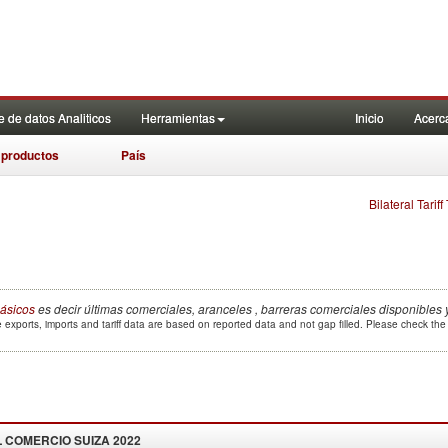
 de datos Analiticos
Herramientas
Inicio
Acerc
 productos
País
Bilateral Tarif
ásicos
es decir últimas comerciales, aranceles , barreras comerciales disponibles 
 exports, imports and tariff data are based on reported data and not gap filled. Please check th
L COMERCIO
SUIZA 2022