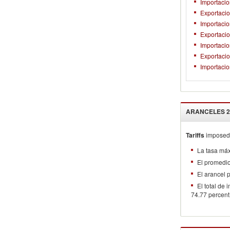
Importacio
Exportacio
Importacio
Exportaci
Importaci
Exportacio
Importacio
ARANCELES
2
Tariffs
imposed 
La tasa má
El promedi
El arancel
El total de
74.77 percent