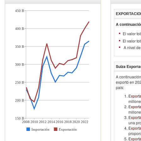
450 B
EXPORTACIO
A continuació
400 B
El valor t
El valor t
350 B
A nivel de
300 B
Suiza
Exporta
A continuación
exportó en
20
250 B
país:
Export
200 B
millone
Export
millone
Export
150 B
2008
2010
2012
2014
2016
2018
2020
2022
una pr
Exporta
Importación
Exportación
proporc
Export