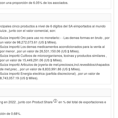
con una proporción de 6.05% de los asociados.
ncipales cinco productos a nivel de 6 dígitos del SA eimportados al mundo
Suiza
, junto con el valor comercial, son:
Suiza importó Oro para uso no monetario:- - Las demas formas en bruto , por
un valor de 98,272,073.61 (US $ Miles).
Suiza importó Los demas medicamentos acondicionados para la venta al
por menor , por un valor de 26,531,150.06 (US $ Miles).
Suiza importó Cultivos de microorganismos, toxinas y productos similares ,
por un valor de 15,449,291.06 (US $ Miles).
Suiza importó Articulos de joyeria de met.preciosos,incl.revestidos/chapados
de met.prec. , por un valor de 8,833,991.86 (US $ Miles).
Suiza importó Energia electrica (partida discrecional) , por un valor de
8,743,057.19 (US $ Miles).
ing en
2022
, junto con Product Share
en % del total de exportaciones e
rción de 0.68%.