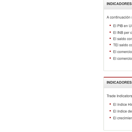
INDICADORES
A continuación 
El PIB en U
El INB per 
El saldo co
TEl saldo c
El comerci
El comercio
INDICADORES
Trade Indicators
El índice H
El índice d
El crecimie