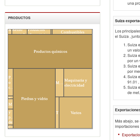
una pro
PRODUCTOS
Suiza
exporta
Reino
Reino
Productos
Los principale
Minerales
Combustibles
All Products
animal
vegetal
alimenticios
el
Suiza
, junt
Suiza e
un valo
Productos químicos
Suiza e
por un 
Suiza 
por men
Suiza e
Plástico
Maquinaria y
91.01 ,
o
Metales
electricidad
Suiza e
caucho
de met.
Cueros
y
Piedras y vidrio
pieles
Madera
Textiles
Exportaciones
y
Transporte
Varios
prendas
Más abajo, se 
de
importaciones
Calzado
vestir
Exportacio