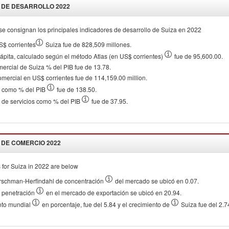
 DE DESARROLLO
2022
se consignan los principales indicadores de desarrollo de
Suiza
en
2022
S$ corrientes
Suiza fue de 828,509 millones.
cápita, calculado según el método Atlas (en US$ corrientes)
fue de 95,600.00.
mercial de Suiza % del PIB fue de 13.78.
omercial en US$ corrientes fue de 114,159.00 million.
o como % del PIB
fue de 138.50.
 de servicios como % del PIB
fue de 37.95.
 DE COMERCIO
2022
 for
Suiza
in
2022
are below
irschman-Herfindahl de concentración
del mercado se ubicó en 0.07.
e penetración
en el mercado de exportación se ubicó en 20.94.
nto mundial
en porcentaje, fue del 5.84 y el crecimiento de
Suiza fue del 2.7