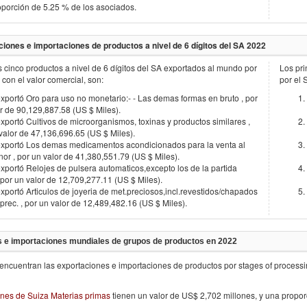
porción de 5.25 % de los asociados.
ciones e importaciones de productos a nivel de 6 dígitos del SA
2022
s cinco productos a nivel de 6 dígitos del SA exportados al mundo por
Los pri
o con el valor comercial, son:
por el
xportó Oro para uso no monetario:- - Las demas formas en bruto , por
r de 90,129,887.58 (US $ Miles).
xportó Cultivos de microorganismos, toxinas y productos similares ,
valor de 47,136,696.65 (US $ Miles).
exportó Los demas medicamentos acondicionados para la venta al
or , por un valor de 41,380,551.79 (US $ Miles).
xportó Relojes de pulsera automaticos,excepto los de la partida
 por un valor de 12,709,277.11 (US $ Miles).
xportó Articulos de joyeria de met.preciosos,incl.revestidos/chapados
prec. , por un valor de 12,489,482.16 (US $ Miles).
 e importaciones mundiales de grupos de productos en
2022
encuentran las exportaciones e importaciones de productos por stages of process
nes de Suiza Materias primas
tienen un valor de US$ 2,702 millones, y una propo