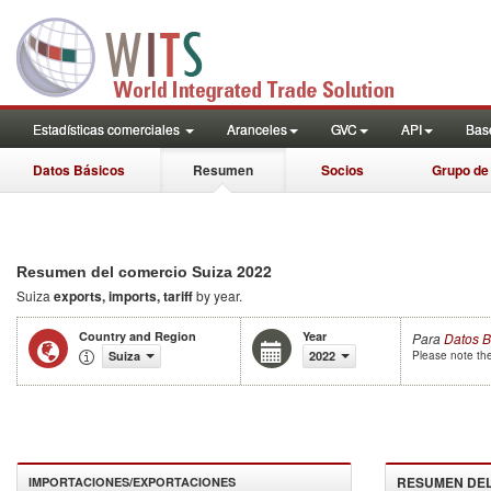
Estadísticas comerciales
Aranceles
GVC
API
Base
Datos Básicos
Resumen
Socios
Grupo de
2022
Resumen del comercio Suiza
Suiza
exports, imports, tariff
by year.
Country and Region
Year
Para
Datos B
Suiza
2022
Please note the
RESUMEN DE
IMPORTACIONES/EXPORTACIONES