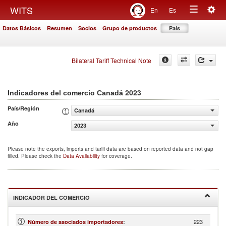
Togg
WITS
En
Es
Toggle
navig
Datos Básicos
Resumen
Socios
Grupo de productos
País
navigation
Bilateral Tariff Technical Note
2023
Indicadores del comercio Canadá
País/Región
Canadá
Año
2023
Please note the exports, imports and tariff data are based on reported data and not gap
filled. Please check the
Data Availability
for coverage.
INDICADOR DEL COMERCIO
223
Número de asociados importadores
: