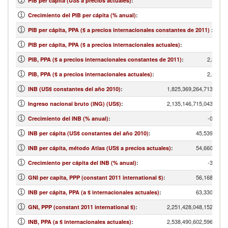
PIB per cápita (US$ a precios actuales)
:
Crecimiento del PIB per cápita (% anual)
:
PIB per cápita, PPA ($ a precios internacionales constantes de 2011)
:
PIB per cápita, PPA ($ a precios internacionales actuales)
:
2,305,4
PIB, PPA ($ a precios internacionales constantes de 2011)
:
2,583,8
PIB, PPA ($ a precios internacionales actuales)
:
1,825,369,264,713.22
INB (US$ constantes del año 2010)
:
2,135,146,715,043.55
Ingreso nacional bruto (ING) (US$)
:
-0.64
Crecimiento del INB (% anual)
:
45,539.19
INB per cápita (US$ constantes del año 2010)
:
54,660.00
INB per cápita, método Atlas (US$ a precios actuales)
:
-3.72
Crecimiento per cápita del INB (% anual)
:
56,168.47
GNI per capita, PPP (constant 2011 international $)
:
63,330.00
INB per cápita, PPA (a $ internacionales actuales)
:
2,251,428,048,152.76
GNI, PPP (constant 2011 international $)
:
2,538,490,602,596.39
INB, PPA (a $ internacionales actuales)
: