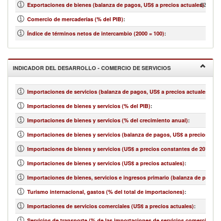
570,341
Exportaciones de bienes (balanza de pagos, US$ a precios actuales)
:
Comercio de mercaderías (% del PIB)
:
Índice de términos netos de intercambio (2000 = 100)
:
INDICADOR DEL DESARROLLO - COMERCIO DE SERVICIOS
Importaciones de servicios (balanza de pagos, US$ a precios actuales)
:
Importaciones de bienes y servicios (% del PIB)
:
Importaciones de bienes y servicios (% del crecimiento anual)
:
Importaciones de bienes y servicios (balanza de pagos, US$ a precios actu
Importaciones de bienes y servicios (US$ a precios constantes de 2010)
:
Importaciones de bienes y servicios (US$ a precios actuales)
:
Importaciones de bienes, servicios e ingresos primario (balanza de pagos,
Turismo internacional, gastos (% del total de importaciones)
:
Importaciones de servicios comerciales (US$ a precios actuales)
:
Servicios de transporte (% de las importaciones de servicios comerciales)
: