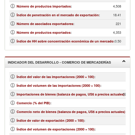
4,508
Número de productos importados
:
18.41
Índice de penetración en el mercado de exportación
:
221
Número de asociados exportadores
:
4,353
Número de productos exportados
:
0.50
Índice de HH sobre concentración económica de un mercado
:
INDICADOR DEL DESARROLLO - COMERCIO DE MERCADERÍAS
Índice del valor de las importaciones (2000 = 100)
:
Índice del volumen de las importaciones (2000 = 100)
:
570,883
Importaciones de bienes (balanza de pagos, US$ a precios actuales)
:
Comercio (% del PIB)
:
-541
Comercio neto de bienes (balanza de pagos, US$ a precios actuales)
:
Índice de valor de exportación (2000 = 100)
:
Índice del volumen de exportaciones (2000 = 100)
: