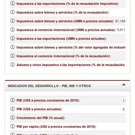
Impuestos a las exportaciones (% de la recaudación impositiva)
:
Impuestos sobre bienes y servicios (% de la recaudación)
:
81,184,000,0
Impuestos sobre bienes y servicios (UMN a precios actuales)
:
5,911,000,0
Impuestos al comercio internacional (UMN a precios actuales)
:
Impuestos a las exportaciones (UMN a precios actuales)
:
Impuestos sobre bienes y servicios (% del valor agregado de industria y se
Impuestos al comercio internacional (% de la recaudación)
:
Aduana y otros impuestos a las importaciones (% de la recaudación impos
INDICADOR DEL DESARROLLO - PIB, INB Y OTROS
1,805,6
PIB (US$ a precios constantes de 2010)
:
2,173,3
PIB (US$ a precios actuales)
:
Crecimiento del PIB (% anual)
:
PIB per cápita (US$ a precios constantes de 2010)
: