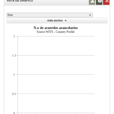
VISTA DE GRÁFICO
line
más socios
N.o de acuerdos arancelarios
Source:WITS - Country Profile
2
1.5
1
0.5
0