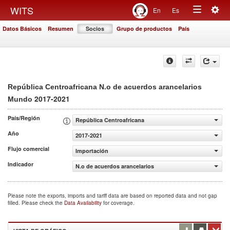
Togg
WITS
En
Es
Toggle
navig
Datos Básicos
Resumen
Socios
Grupo de productos
País
navigation
República Centroafricana N.o de acuerdos arancelarios
2017-2021
Mundo
País/Región
República Centroafricana
Año
2017-2021
Flujo comercial
Importación
Indicador
N.o de acuerdos arancelarios
Please note the exports, imports and tariff data are based on reported data and not gap
filled. Please check the
Data Availability
for coverage.