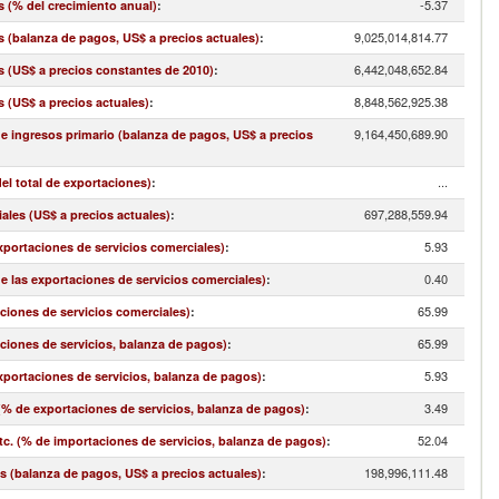
-5.37
s (% del crecimiento anual)
:
9,025,014,814.77
s (balanza de pagos, US$ a precios actuales)
:
6,442,048,652.84
s (US$ a precios constantes de 2010)
:
8,848,562,925.38
s (US$ a precios actuales)
:
9,164,450,689.90
 e ingresos primario (balanza de pagos, US$ a precios
...
el total de exportaciones)
:
697,288,559.94
ales (US$ a precios actuales)
:
5.93
exportaciones de servicios comerciales)
:
0.40
de las exportaciones de servicios comerciales)
:
65.99
aciones de servicios comerciales)
:
65.99
aciones de servicios, balanza de pagos)
:
5.93
exportaciones de servicios, balanza de pagos)
:
3.49
(% de exportaciones de servicios, balanza de pagos)
:
52.04
. (% de importaciones de servicios, balanza de pagos)
:
198,996,111.48
s (balanza de pagos, US$ a precios actuales)
: