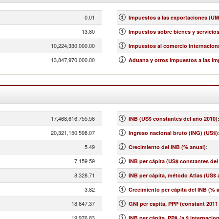
0.01
Impuestos a las exportaciones (UM
13.80
Impuestos sobre bienes y servicios 
10,224,330,000.00
Impuestos al comercio internaciona
13,847,970,000.00
Aduana y otros impuestos a las im
17,468,616,755.56
INB (US$ constantes del año 2010)
20,321,150,598.07
Ingreso nacional bruto (ING) (US$)
5.49
Crecimiento del INB (% anual)
:
7,159.59
INB per cápita (US$ constantes del
8,328.71
INB per cápita, método Atlas (US$ 
3.82
Crecimiento per cápita del INB (% 
18,647.37
GNI per capita, PPP (constant 2011 
19,976.83
INB per cápita, PPA (a $ internacio