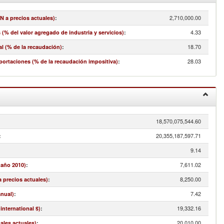
2,710,000.00
N a precios actuales)
:
4.33
(% del valor agregado de industria y servicios)
:
18.70
l (% de la recaudación)
:
28.03
portaciones (% de la recaudación impositiva)
:
18,570,075,544.60
:
20,355,187,597.71
:
9.14
7,611.02
 año 2010)
:
8,250.00
a precios actuales)
:
7.42
anual)
:
19,332.16
international $)
:
20,010.00
nales actuales)
: