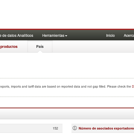
 de datos Analiticos
Herramientas
Inicio
Acerc
 productos
País
xports, imports and tariff data are based on reported data and not gap filled. Please check the
D
152
Número de asociados exportadore