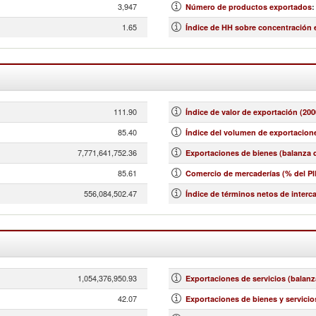
3,947
Número de productos exportados
:
1.65
Índice de HH sobre concentración
111.90
Índice de valor de exportación (200
85.40
Índice del volumen de exportacione
7,771,641,752.36
Exportaciones de bienes (balanza d
85.61
Comercio de mercaderías (% del PI
556,084,502.47
Índice de términos netos de interc
1,054,376,950.93
Exportaciones de servicios (balanz
42.07
Exportaciones de bienes y servicio