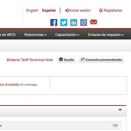
|
English
Español
Iniciar sesión
Registrarse
a de WITS
Referencias
Capacitación
Enlaces de respaldo
Bilateral Tariff Technical Note
Ayuda
Consulta personalizada
ata Availability
for coverage.
123
s
: