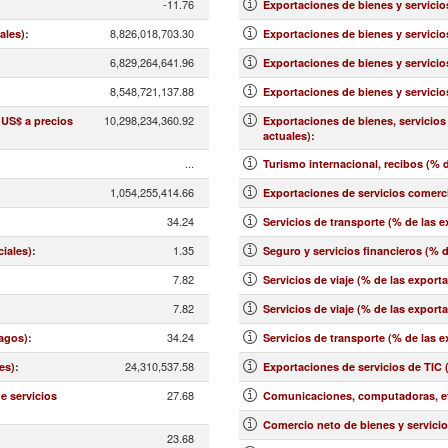
-11.76
Exportaciones de bienes y servicio
8,826,018,703.30
ales)
:
Exportaciones de bienes y servicio
6,829,264,641.96
Exportaciones de bienes y servicio
8,548,721,137.88
Exportaciones de bienes y servicio
10,298,234,360.92
 US$ a precios
Exportaciones de bienes, servicios
actuales)
:
...
Turismo internacional, recibos (% d
1,054,255,414.66
Exportaciones de servicios comerci
34.24
Servicios de transporte (% de las 
1.35
ciales)
:
Seguro y servicios financieros (% 
7.82
Servicios de viaje (% de las export
7.82
:
Servicios de viaje (% de las export
34.24
pagos)
:
Servicios de transporte (% de las 
24,310,537.58
es)
:
Exportaciones de servicios de TIC 
27.68
e servicios
Comunicaciones, computadoras, etc
Comercio neto de bienes y servicio
23.68