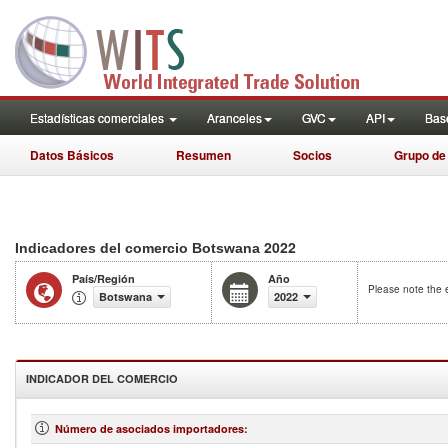
Estadísticas comerciales
Aranceles
GVC
API
Base
Datos Básicos
Resumen
Socios
Grupo de
2022
Indicadores del comercio Botswana
País/Región
Año
Please note the e
Botswana
2022
INDICADOR DEL COMERCIO
Número de asociados importadores
: