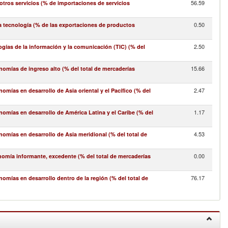
56.59
ros servicios (% de importaciones de servicios
0.50
a tecnología (% de las exportaciones de productos
2.50
gías de la información y la comunicación (TIC) (% del
15.66
omías de ingreso alto (% del total de mercaderías
2.47
mías en desarrollo de Asia oriental y el Pacífico (% del
1.17
omías en desarrollo de América Latina y el Caribe (% del
4.53
omías en desarrollo de Asia meridional (% del total de
0.00
nomía informante, excedente (% del total de mercaderías
76.17
mías en desarrollo dentro de la región (% del total de