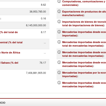
Computadoras, comunicaciones y ot
8.62
comerciales)
:
38,953,785.00
Exportaciones de productos de alt
manufacturados)
:
0.16
)
:
Importaciones de bienes de tecnolo
8,145,000,000.00
total de importaciones de bienes)
:
8.17
Mercaderías importadas desde econ
% del total de
importadas)
:
...
Mercaderías importadas desde econo
ntral (% del total
total de mercaderías importadas)
:
...
Mercaderías importadas desde econ
 Norte de África
total de mercaderías importadas)
:
76.17
Mercaderías importadas desde econ
l Sahara (% del
mercaderías importadas)
:
7,406,881,905.00
Mercaderías importadas por la eco
importadas)
:
Mercaderías importadas desde econo
mercaderías importadas)
:
RCIO