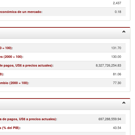
2,437
0.18
 económica de un mercado
:
131.70
0 = 100)
:
130.00
s (2000 = 100)
:
8,327,726,254.83
e pagos, US$ a precios actuales)
:
81.06
B)
:
77.30
ambio (2000 = 100)
:
697,288,559.94
a de pagos, US$ a precios actuales)
:
43.54
s (% del PIB)
: