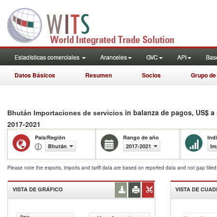
Estadísticas comerciales
Aranceles
GVC
API
Base
Datos Básicos
Resumen
Socios
Grupo de
in balanza de pagos, US$ a 
Bhután Importaciones de servicios
2017-2021
País/Región
Rango de año
Ind
Bhután
2017-2021
Im
Please note the exports, imports and tariff data are based on reported data and not gap fille
VISTA DE GRÁFICO
VISTA DE CUA