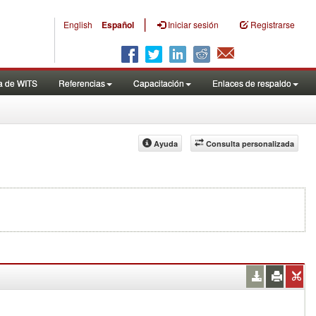
|
English
Español
Iniciar sesión
Registrarse
a de WITS
Referencias
Capacitación
Enlaces de respaldo
Ayuda
Consulta personalizada