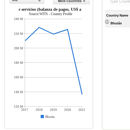
line
More Countries
taciones de servicios (balanza de pagos, US$ a precios actuales)
Source:WITS - Country Profile
Country Name
240 M
Bhután
220 M
200 M
180 M
160 M
140 M
120 M
2017
2018
2019
2020
2021
Bhután