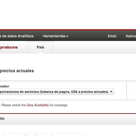
 de datos Analiticos
Herramientas
Inicio
Acerc
 productos
País
precios actuales
icador
portaciones de servicios (balanza de pagos, US$ a precios actuales)
d. Please check the
Data Availability
for coverage.
DRO