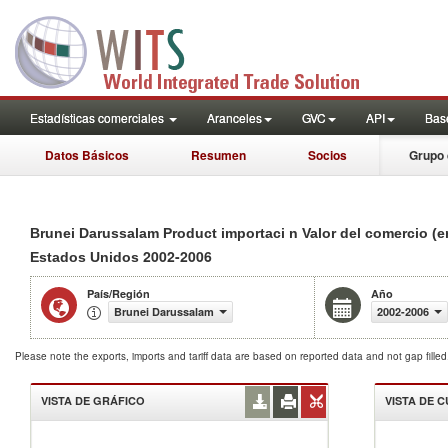
Estadísticas comerciales
Aranceles
GVC
API
Base
Datos Básicos
Resumen
Socios
Grupo 
Brunei Darussalam Product importaci n Valor del comercio (e
2002-2006
Estados Unidos
País/Región
Año
Brunei Darussalam
2002-2006
Please note the exports, imports and tariff data are based on reported data and not gap fille
VISTA DE GRÁFICO
VISTA DE 