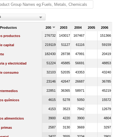
s
 Productos
2002
2003
2004
2005
2006
276732
143017
167467
151366
os productos
219119
51127
61116
59159
e capital
182430
28738
47991
20419
rte
51224
45885
56691
48853
ia y electricidad
32103
52035
43353
43240
de consumo
23146
42647
26687
36785
22851
36365
58971
45219
intermedios
4615
5278
5050
15572
os químicos
4153
3523
7942
12679
3900
4220
3900
4804
s alimenticios
2587
3130
3669
3297
 primas
2427
3555
3234
2901
getal