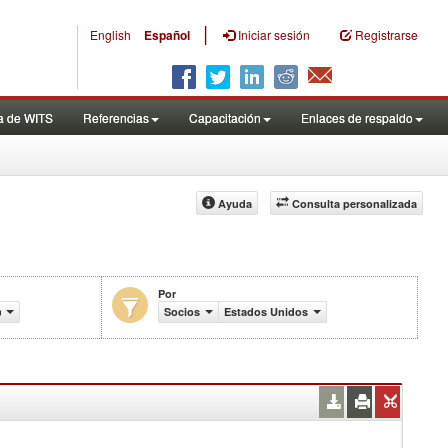
|
English
Español
Iniciar sesión
Registrarse
a de WITS
Referencias
Capacitación
Enlaces de respaldo
Ayuda
Consulta personalizada
Por
comercio (en miles de US$)
Socios
Estados Unidos