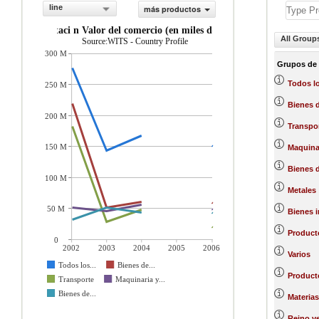
line
más productos
importaci n Valor del comercio (en miles de US$)
All Group
Source:WITS - Country Profile
300 M
Grupos de
Todos l
250 M
Bienes d
200 M
Transpo
150 M
Maquinar
Bienes 
100 M
Metales
50 M
Bienes 
Product
0
2002
2003
2004
2005
2006
Varios
Todos los...
Bienes de...
Producto
Transporte
Maquinaria y...
Bienes de...
Materias
Reino ve