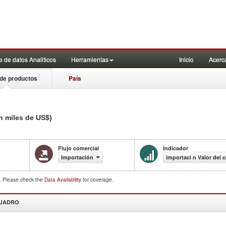
 de datos Analiticos
Herramientas
Inicio
Acerc
de productos
País
n miles de US$)
Flujo comercial
Indicador
Importación
importaci n Valor del 
d. Please check the
Data Availability
for coverage.
CUADRO