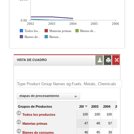
0.00
2002
2003
2004
2005
2006
Todos los...
Materias primas
Bienes de...
Bienes de...
Bienes...
VISTA DE CUADRO
etapas de procesamiento
Grupos de Productos
2002
2003
2004
2005
200
100
100
100
10
Todos los productos
47
48
57
6
Materias primas
46
45
39
3
Bienes de consumo