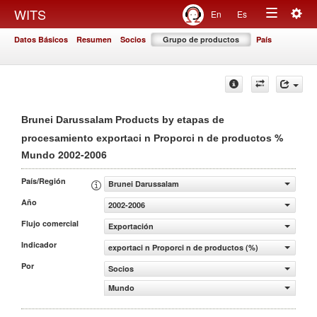
Togg
WITS
En
Es
Toggle
navig
Datos Básicos
Resumen
Socios
Grupo de productos
País
navigation
Brunei Darussalam Products by etapas de
%
procesamiento exportaci n Proporci n de productos
2002-2006
Mundo
País/Región
Brunei Darussalam
Año
2002-2006
Flujo comercial
Exportación
Indicador
exportaci n Proporci n de productos (%)
Por
Socios
Mundo