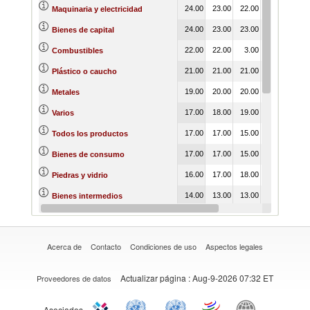
24.00
23.00
22.00
23.00
23.
Maquinaria y electricidad
24.00
23.00
23.00
23.00
23.
Bienes de capital
22.00
22.00
3.00
22.00
22.
Combustibles
21.00
21.00
21.00
20.00
20.
Plástico o caucho
19.00
20.00
20.00
20.00
20.
Metales
17.00
18.00
19.00
17.00
17.
Varios
17.00
17.00
15.00
18.00
18.
Todos los productos
17.00
17.00
15.00
19.00
19.
Bienes de consumo
16.00
17.00
18.00
16.00
12.
Piedras y vidrio
14.00
13.00
13.00
12.00
14.
Bienes intermedios
13.00
12.00
12.00
13.00
13.
Calzado
Acerca de
Contacto
Condiciones de uso
Aspectos legales
Actualizar página
: Aug-9-2026 07:32 ET
Proveedores de datos
Asociados