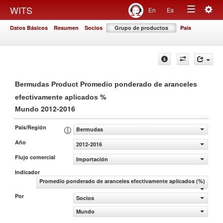
Togg
WITS
En
Es
Toggle
navig
Datos Básicos
Resumen
Socios
Grupo de productos
País
navigation
Bermudas Product Promedio ponderado de aranceles
%
efectivamente aplicados
2012-2016
Mundo
País/Región
Bermudas
Año
2012-2016
Flujo comercial
Importación
Indicador
Promedio ponderado de aranceles efectivamente aplicados (%)
Por
Socios
Mundo