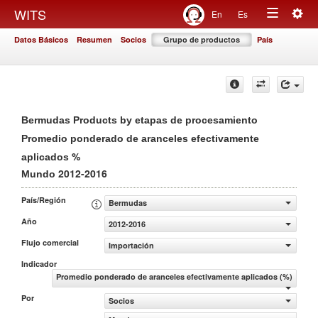
Togg
WITS
En
Es
Toggle
navig
Datos Básicos
Resumen
Socios
Grupo de productos
País
navigation
Bermudas Products by etapas de procesamiento
Promedio ponderado de aranceles efectivamente
%
aplicados
2012-2016
Mundo
País/Región
Bermudas
Año
2012-2016
Flujo comercial
Importación
Indicador
Promedio ponderado de aranceles efectivamente aplicados (%)
Por
Socios