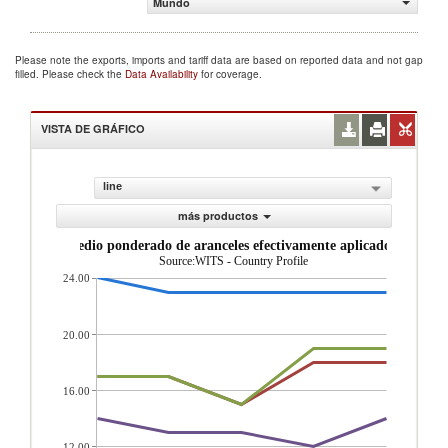
Mundo
Please note the exports, imports and tariff data are based on reported data and not gap
filled. Please check the
Data Availability
for coverage.
VISTA DE GRÁFICO
line
más productos
Promedio ponderado de aranceles efectivamente aplicados (%)
Source:WITS - Country Profile
24.00
20.00
16.00
12.00