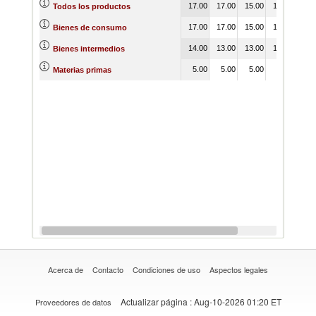
17.00
17.00
15.00
18.00
18.
Todos los productos
17.00
17.00
15.00
19.00
19.
Bienes de consumo
14.00
13.00
13.00
12.00
14.
Bienes intermedios
5.00
5.00
5.00
7.00
5.
Materias primas
Acerca de
Contacto
Condiciones de uso
Aspectos legales
Actualizar página
: Aug-10-2026 01:20 ET
Proveedores de datos