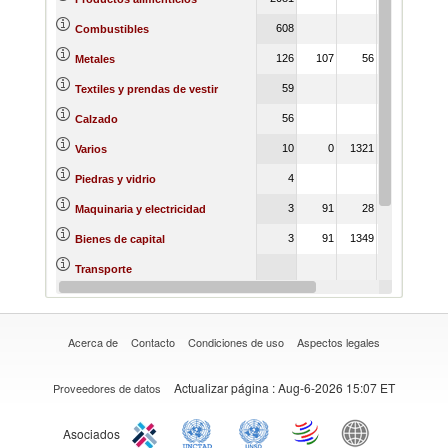
608
Combustibles
126
107
56
Metales
59
Textiles y prendas de vestir
56
Calzado
10
0
1321
13
Varios
4
Piedras y vidrio
3
91
28
Maquinaria y electricidad
3
91
1349
Bienes de capital
3
Transporte
0
Reino vegetal
Acerca de
Contacto
Condiciones de uso
Aspectos legales
Actualizar página
: Aug-6-2026 15:07 ET
Proveedores de datos
Asociados