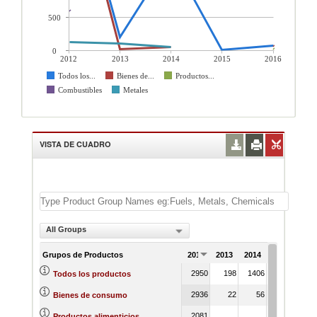
500
0
2012
2013
2014
2015
2016
Todos los...
Bienes de...
Productos...
Combustibles
Metales
VISTA DE CUADRO
All Groups
Grupos de Productos
2012
2013
2014
2015
201
2950
198
1406
13
7
Todos los productos
2936
22
56
7
Bienes de consumo
2081
3
Productos alimenticios