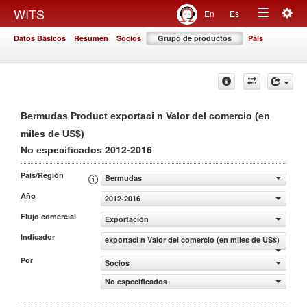
Togg
WITS
En
Es
Toggle
navig
Datos Básicos
Resumen
Socios
Grupo de productos
País
navigation
Bermudas Product exportaci n Valor del comercio (en
miles de US$)
2012-2016
No especificados
País/Región
Bermudas
Año
2012-2016
Flujo comercial
Exportación
Indicador
exportaci n Valor del comercio (en miles de US$)
Por
Socios
No especificados