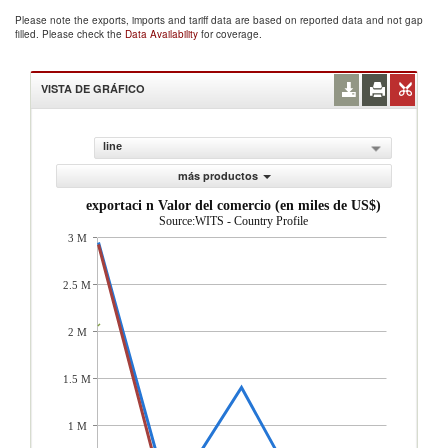
Please note the exports, imports and tariff data are based on reported data and not gap
filled. Please check the
Data Availability
for coverage.
VISTA DE GRÁFICO
line
más productos
exportaci n Valor del comercio (en miles de US$)
Source:WITS - Country Profile
3 M
2.5 M
2 M
1.5 M
1 M