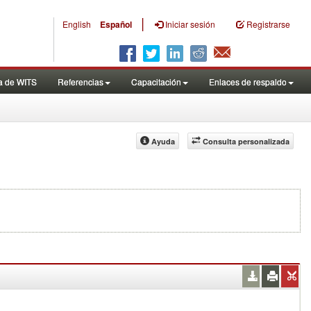
|
English
Español
Iniciar sesión
Registrarse
a de WITS
Referencias
Capacitación
Enlaces de respaldo
Ayuda
Consulta personalizada