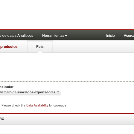
 de datos Analiticos
Herramientas
Inicio
Acerc
 productos
País
Indicador
N mero de asociados exportadores
d. Please check the
Data Availability
for coverage.
DRO