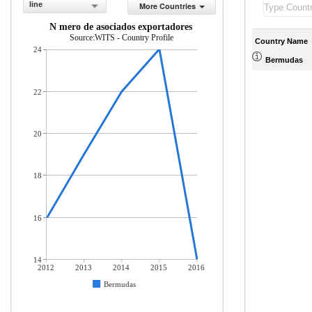
line
More Countries
N mero de asociados exportadores
Source:WITS - Country Profile
Country Name
24
Bermudas
22
20
18
16
14
2012
2013
2014
2015
2016
Bermudas