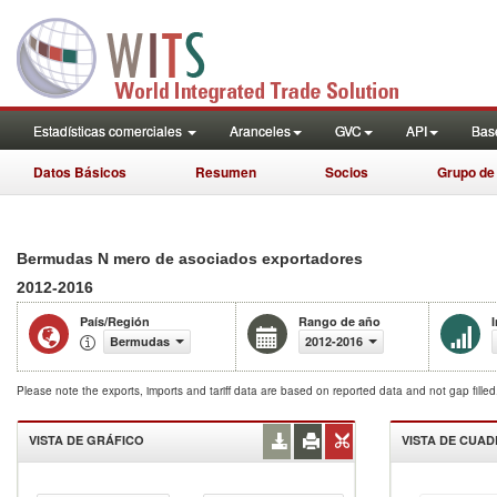
Estadísticas comerciales
Aranceles
GVC
API
Base
Datos Básicos
Resumen
Socios
Grupo de
Bermudas N mero de asociados exportadores
2012-2016
País/Región
Rango de año
Bermudas
2012-2016
Please note the exports, imports and tariff data are based on reported data and not gap fille
VISTA DE GRÁFICO
VISTA DE CUA