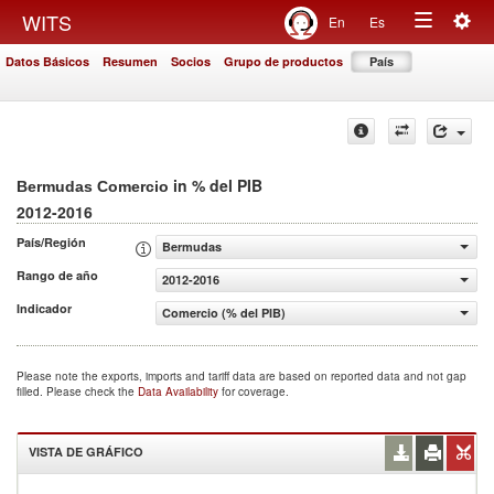
Togg
WITS
En
Es
Toggle
navig
Datos Básicos
Resumen
Socios
Grupo de productos
País
navigation
in % del PIB
Bermudas Comercio
2012-2016
País/Región
Bermudas
Rango de año
2012-2016
Indicador
Comercio (% del PIB)
Please note the exports, imports and tariff data are based on reported data and not gap
filled. Please check the
Data Availability
for coverage.
VISTA DE GRÁFICO