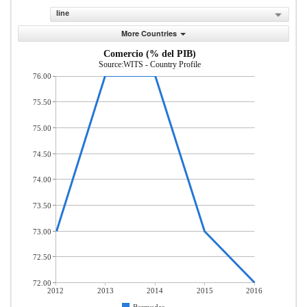
line
More Countries
Comercio (% del PIB)
Source:WITS - Country Profile
76.00
75.50
75.00
74.50
74.00
73.50
73.00
72.50
72.00
2012
2013
2014
2015
2016