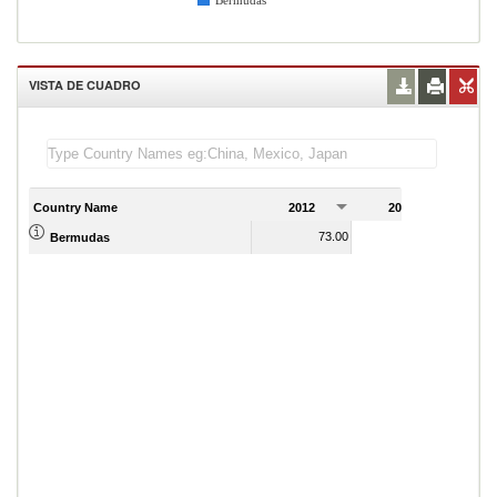
Bermudas
VISTA DE CUADRO
Country Name
2012
2013
2
73.00
76.00
Bermudas