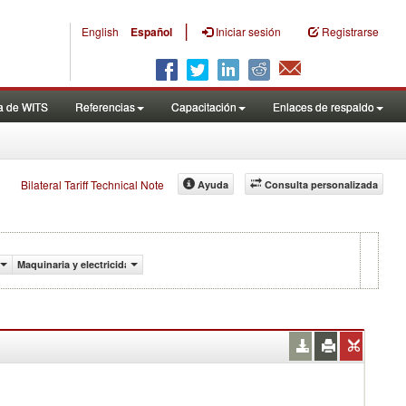
|
English
Español
Iniciar sesión
Registrarse
a de WITS
Referencias
Capacitación
Enlaces de respaldo
Bilateral Tariff Technical Note
Ayuda
Consulta personalizada
Maquinaria y electricidad