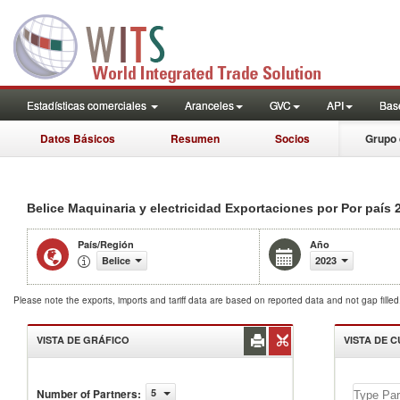
Estadísticas comerciales
Aranceles
GVC
API
Base
Datos Básicos
Resumen
Socios
Grupo 
2
Belice Maquinaria y electricidad Exportaciones por Por país
País/Región
Año
Belice
2023
Please note the exports, imports and tariff data are based on reported data and not gap fille
VISTA DE GRÁFICO
VISTA DE 
Number of Partners
:
5