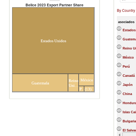
Belice 2023 Export Partner Share
By Country
Belice 2023 Export Partner Share
asociados
Estados
Guatema
Estados Unidos
Reino U
México
Perú
Canadá
México
Reino
Guatemala
Others
Japón
Unido
Perú
(13)
asociados
China
Hondur
Islas C
Bulgaria
El Salva