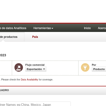
 de datos Analiticos
Herramientas
Inicio
Acerc
de productos
País
023
Flujo comercial
Por
Exportación
Producto
d. Please check the
Data Availability
for coverage.
CUADRO