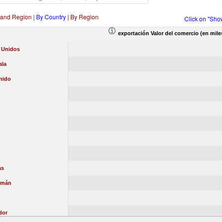
 and Region
|
By Country
|
By Region
Click on "Sho
exportación Valor del comercio (en mile
 Unidos
la
nido
as
aimán
dor