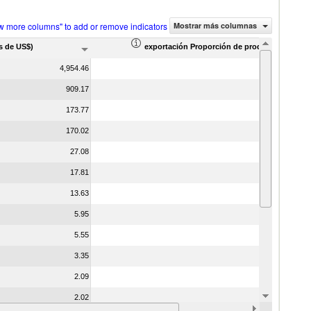
w more columns" to add or remove indicators
Mostrar más columnas
s de US$)
exportación Proporción de productos (%)
4,954.46
909.17
173.77
170.02
27.08
17.81
13.63
5.95
5.55
3.35
2.09
2.02