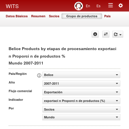
Togg
WITS
En
Es
Toggle
navig
Datos Básicos
Resumen
Socios
Grupo de productos
País
navigation
Belice Products by etapas de procesamiento exportaci
%
n Proporci n de productos
2007-2011
Mundo
País/Región
Belice
Año
2007-2011
Flujo comercial
Exportación
Indicador
exportaci n Proporci n de productos (%)
Por
Socios
Mundo