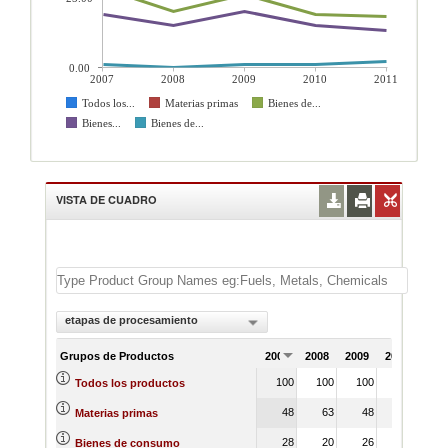
0.00
2007
2008
2009
2010
2011
Todos los...
Materias primas
Bienes de...
Bienes...
Bienes de...
VISTA DE CUADRO
etapas de procesamiento
Grupos de Productos
2007
2008
2009
2010
201
100
100
100
100
10
Todos los productos
48
63
48
58
5
Materias primas
28
20
26
19
1
Bienes de consumo