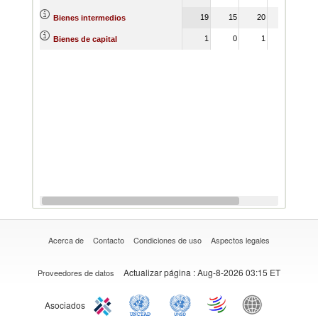
19
15
20
15
1
Bienes intermedios
1
0
1
1
Bienes de capital
Acerca de
Contacto
Condiciones de uso
Aspectos legales
Actualizar página
: Aug-8-2026 03:15 ET
Proveedores de datos
Asociados