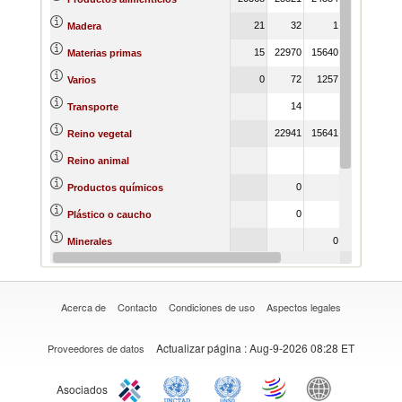
21
32
1
0
Madera
15
22970
15640
18526
251
Materias primas
0
72
1257
2733
Varios
14
Transporte
22941
15641
18349
250
Reino vegetal
172
Reino animal
0
51
1
Productos químicos
0
Plástico o caucho
0
Minerales
31
Metales
Acerca de
Contacto
Condiciones de uso
Aspectos legales
Actualizar página
: Aug-9-2026 08:28 ET
Proveedores de datos
Asociados