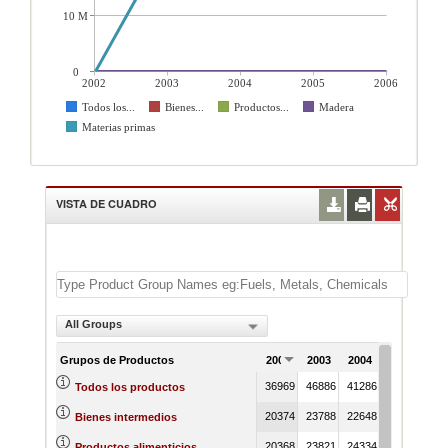
10 M
0
2002
2003
2004
2005
2006
Todos los...
Bienes...
Productos...
Madera
Materias primas
VISTA DE CUADRO
All Groups
Grupos de Productos
2002
2003
2004
2005
200
36969
46886
41286
43933
443
Todos los productos
20374
23788
22648
22670
187
Bienes intermedios
20368
23821
24334
22624
190
Productos alimenticios