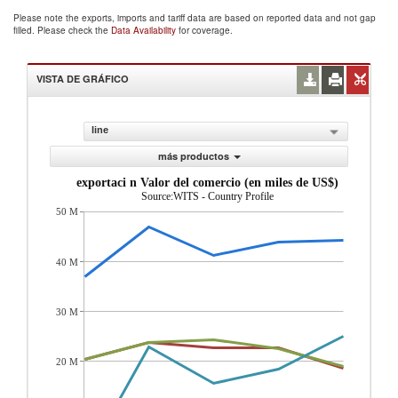
Please note the exports, imports and tariff data are based on reported data and not gap
filled. Please check the
Data Availability
for coverage.
VISTA DE GRÁFICO
line
más productos
exportaci n Valor del comercio (en miles de US$)
Source:WITS - Country Profile
50 M
40 M
30 M
20 M