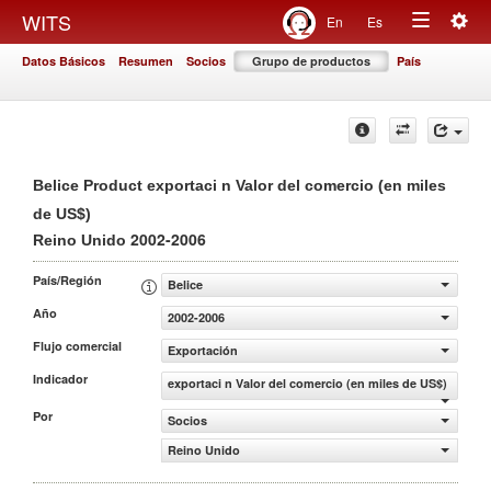
Togg
WITS
En
Es
Toggle
navig
Datos Básicos
Resumen
Socios
Grupo de productos
País
navigation
Belice Product exportaci n Valor del comercio (en miles
de US$)
2002-2006
Reino Unido
País/Región
Belice
Año
2002-2006
Flujo comercial
Exportación
Indicador
exportaci n Valor del comercio (en miles de US$)
Por
Socios
Reino Unido