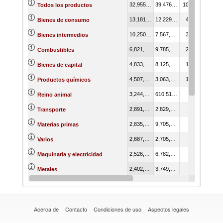
32,955,122.40
39,476,679.20
100.00
Todos los productos
13,181,910.10
12,229,397.30
40.00
Bienes de consumo
10,250,289.00
7,567,671.30
31.10
Bienes intermedios
6,821,221.80
9,785,626.30
20.70
Combustibles
4,833,026.20
8,125,849.50
14.67
Bienes de capital
4,507,069.90
3,063,273.30
13.68
Productos químicos
3,244,007.50
610,514.90
9.84
Reino animal
2,891,188.00
2,829,198.70
8.77
Transporte
2,835,653.50
9,705,943.00
8.60
Materias primas
2,687,093.50
2,705,402.60
8.15
Varios
2,526,089.90
6,782,355.20
7.67
Maquinaria y electricidad
2,402,353.60
3,749,470.40
7.29
Metales
1,744,825.10
893,326.90
5.29
Madera
Acerca de
Contacto
Condiciones de uso
Aspectos legales