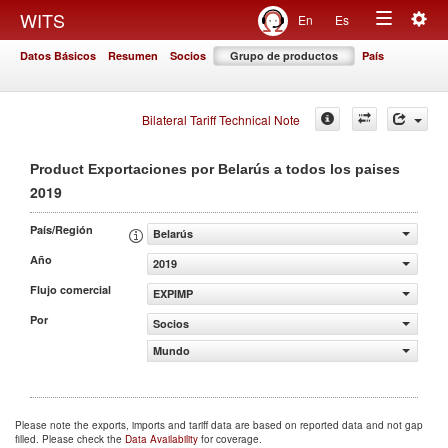
Togg
WITS
En
Es
Toggle
navig
Datos Básicos
Resumen
Socios
Grupo de productos
País
navigation
Bilateral Tariff Technical Note
Product Exportaciones por Belarús a todos los paises
2019
País/Región
Belarús
Año
2019
Flujo comercial
EXPIMP
Por
Socios
Mundo
Please note the exports, imports and tariff data are based on reported data and not gap
filled. Please check the
Data Availability
for coverage.