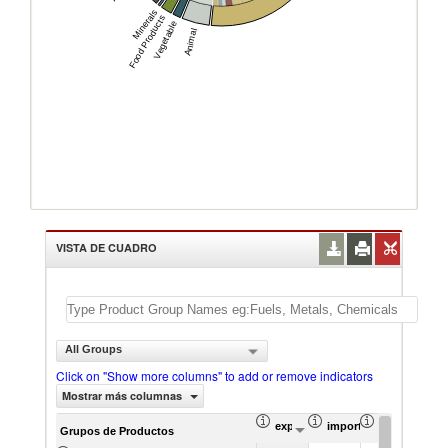
Minerals
Food Products
Vegetable
Animal
VISTA DE CUADRO
All Groups
Click on "Show more columns" to add or remove indicators
Mostrar más columnas
exportación Valor del comercio (
importación Valor del 
exportación 
Grupos de Productos