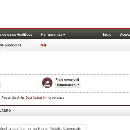
 de datos Analiticos
Herramientas
Inicio
Acerc
de productos
País
Flujo comercial
Exportación
d. Please check the
Data Availability
for coverage.
CUADRO