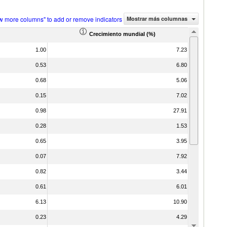
w more columns" to add or remove indicators
Mostrar más columnas
Crecimiento mundial (%)
1.00
7.23
0.53
6.80
0.68
5.06
0.15
7.02
0.98
27.91
0.28
1.53
0.65
3.95
0.07
7.92
0.82
3.44
0.61
6.01
6.13
10.90
0.23
4.29