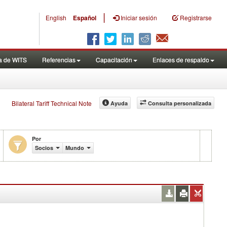
|
English
Español
Iniciar sesión
Registrarse
a de WITS
Referencias
Capacitación
Enlaces de respaldo
Bilateral Tariff Technical Note
Ayuda
Consulta personalizada
Por
Socios
Mundo