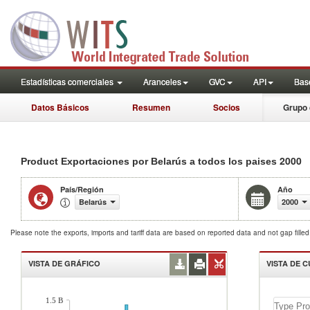
Estadísticas comerciales
Aranceles
GVC
API
Base
Datos Básicos
Resumen
Socios
Grupo 
2000
Product Exportaciones por Belarús a todos los paises
País/Región
Año
Belarús
2000
Please note the exports, imports and tariff data are based on reported data and not gap fille
VISTA DE GRÁFICO
VISTA DE 
1.5 B