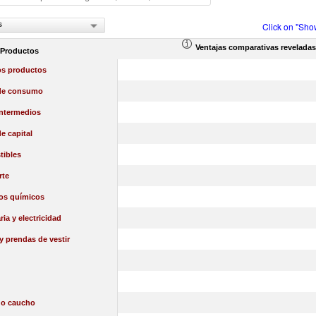
s
Click on "Sho
Ventajas comparativas reveladas
 Productos
os productos
de consumo
intermedios
e capital
ibles
rte
os químicos
ia y electricidad
 y prendas de vestir
 o caucho