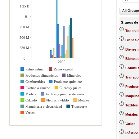
1.25 B
All Group
1 B
Grupos de
750 M
Todos l
500 M
Bienes 
250 M
Bienes 
0
Bienes d
2000
Combust
Reino animal
Reino vegetal
Productos alimenticios
Minerales
Transpo
Combustibles
Productos químicos
Product
Plástico o caucho
Cueros y pieles
Madera
Textiles y prendas de vestir
Maquinar
Calzado
Piedras y vidrio
Metales
Textiles
Maquinaria y electricidad
Transporte
Varios
Metales
Varios
Plástico