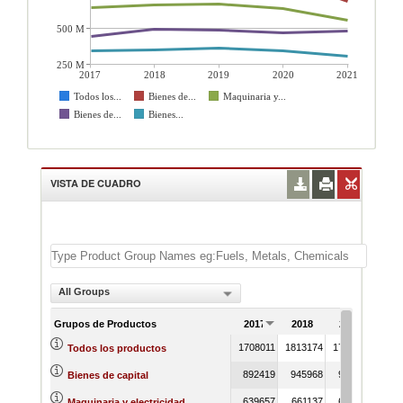
500 M
250 M
2017
2018
2019
2020
2021
Todos los...
Bienes de...
Maquinaria y...
Bienes de...
Bienes...
VISTA DE CUADRO
All Groups
Grupos de Productos
2017
2018
2019
202
1708011
1813174
1776629
1680
Todos los productos
892419
945968
900255
838
Bienes de capital
639657
661137
669261
636
Maquinaria y electricidad