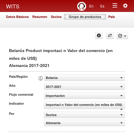
Togg
WITS
En
Es
Toggle
navig
Datos Básicos
Resumen
Socios
Grupo de productos
País
navigation
Belarús Product importaci n Valor del comercio (en
miles de US$)
2017-2021
Alemania
País/Región
Belarús
Año
2017-2021
Flujo comercial
Importación
Indicador
importaci n Valor del comercio (en miles de US$)
Por
Socios
Alemania