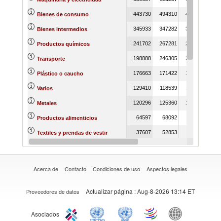
443730
494310
487608
468
Bienes de consumo
345933
347282
359197
340
Bienes intermedios
241702
267281
280391
303
Productos químicos
198888
246305
215050
162
Transporte
176663
171422
168595
163
Plástico o caucho
129410
118539
118060
111
Varios
120296
125360
121787
109
Metales
64597
68092
68730
66
Productos alimenticios
37607
52853
27409
15
Textiles y prendas de vestir
35600
39282
37067
36
Madera
Acerca de
Contacto
Condiciones de uso
Aspectos legales
Actualizar página
: Aug-8-2026 13:14 ET
Proveedores de datos
Asociados