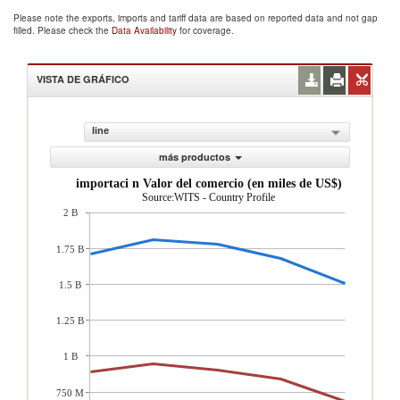
Please note the exports, imports and tariff data are based on reported data and not gap
filled. Please check the
Data Availability
for coverage.
VISTA DE GRÁFICO
line
más productos
importaci n Valor del comercio (en miles de US$)
Source:WITS - Country Profile
2 B
1.75 B
1.5 B
1.25 B
1 B
750 M