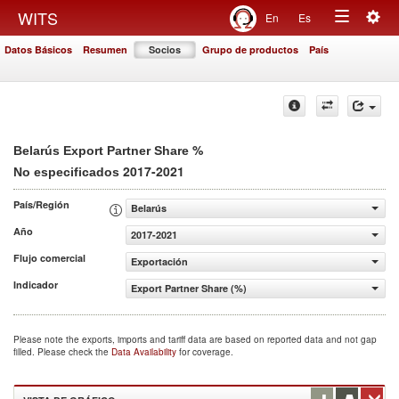
Togg
WITS
En
Es
Toggle
navig
Datos Básicos
Resumen
Socios
Grupo de productos
País
navigation
%
Belarús Export Partner Share
2017-2021
No especificados
País/Región
Belarús
Año
2017-2021
Flujo comercial
Exportación
Indicador
Export Partner Share (%)
Please note the exports, imports and tariff data are based on reported data and not gap
filled. Please check the
Data Availability
for coverage.