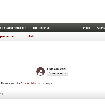
 de datos Analiticos
Herramientas
Inicio
Acerc
 productos
País
Flujo comercial
Exportación
d. Please check the
Data Availability
for coverage.
DRO