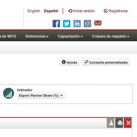
|
English
Español
Iniciar sesión
Registrarse
a de WITS
Referencias
Capacitación
Enlaces de respaldo
Ayuda
Consulta personalizada
Indicador
Export Partner Share (%)