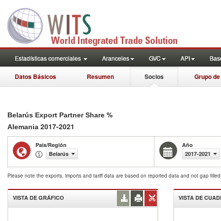
Estadísticas comerciales
Aranceles
GVC
API
Base
Datos Básicos
Resumen
Socios
Grupo de
%
Belarús Export Partner Share
2017-2021
Alemania
País/Región
Año
Belarús
2017-2021
Please note the exports, imports and tariff data are based on reported data and not gap fille
VISTA DE GRÁFICO
VISTA DE CUA