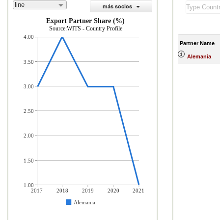
line
más socios
Export Partner Share (%)
Source:WITS - Country Profile
4.00
Partner Name
Alemania
3.50
3.00
2.50
2.00
1.50
1.00
2017
2018
2019
2020
2021
Alemania