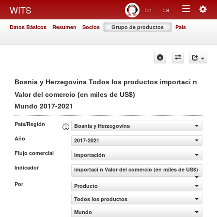
Togg
WITS
En
Es
Toggle
navig
Datos Básicos
Resumen
Socios
Grupo de productos
País
navigation
Bosnia y Herzegovina Todos los productos importaci n
Valor del comercio (en miles de US$)
2017-2021
Mundo
País/Región
Bosnia y Herzegovina
Año
2017-2021
Flujo comercial
Importación
Indicador
importaci n Valor del comercio (en miles de US$)
Por
Producto
Todos los productos
Mundo