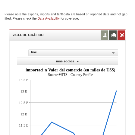
Please note the exports, imports and tariff data are based on reported data and not gap
filled. Please check the
Data Availability
for coverage.
VISTA DE GRÁFICO
line
más socios
importaci n Valor del comercio (en miles de US$)
Source:WITS - Country Profile
13.5 B
13 B
12.5 B
12 B
11.5 B