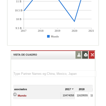
11 B
10.5 B
10 B
9.5 B
2017
2018
2019
2020
2021
Mundo
VISTA DE CUADRO
asociados
2017
2018
2019
10474058
11629555
11159040
9
Mundo