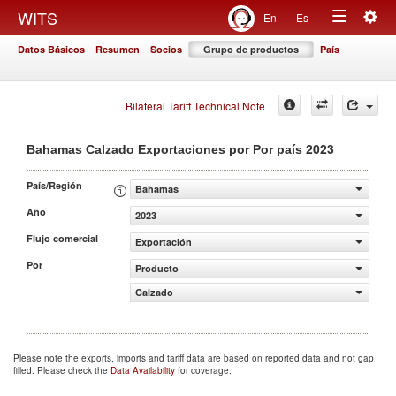
Togg
WITS
En
Es
Toggle
navig
Datos Básicos
Resumen
Socios
Grupo de productos
País
navigation
Bilateral Tariff Technical Note
2023
Bahamas Calzado Exportaciones por Por país
País/Región
Bahamas
Año
2023
Flujo comercial
Exportación
Por
Producto
Calzado
Please note the exports, imports and tariff data are based on reported data and not gap
filled. Please check the
Data Availability
for coverage.