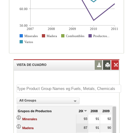
60.00
50.00
2007
2008
2009
2010
2011
Minerales
Madera
Combustibles
Productos...
Varios
VISTA DE CUADRO
All Groups
Grupos de Productos
2007
2008
2009
2010
201
93
91
92
90
8
Minerales
87
91
90
85
9
Madera