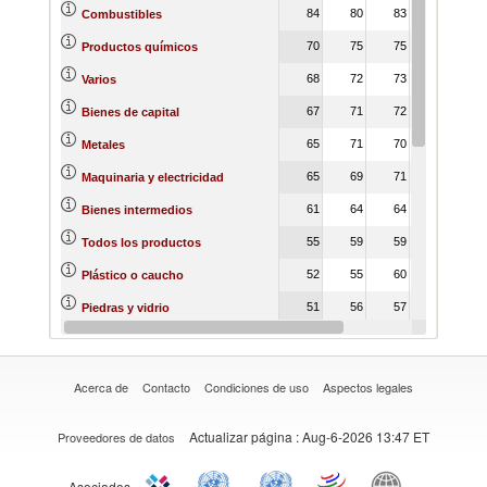
84
80
83
83
8
Combustibles
70
75
75
53
6
Productos químicos
68
72
73
64
7
Varios
67
71
72
60
7
Bienes de capital
65
71
70
61
7
Metales
65
69
71
59
7
Maquinaria y electricidad
61
64
64
56
6
Bienes intermedios
55
59
59
51
6
Todos los productos
52
55
60
48
6
Plástico o caucho
51
56
57
46
5
Piedras y vidrio
50
57
59
43
5
Cueros y pieles
Acerca de
Contacto
Condiciones de uso
Aspectos legales
Actualizar página
: Aug-6-2026 13:47 ET
Proveedores de datos
Asociados