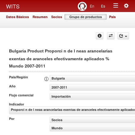
Togg
WITS
En
Es
Toggle
navig
Datos Básicos
Resumen
Socios
Grupo de productos
País
navigation
Bulgaria Product Proporci n de l neas arancelarias
%
exentas de aranceles efectivamente aplicados
2007-2011
Mundo
País/Región
Bulgaria
Año
2007-2011
Flujo comercial
Importación
Indicador
Proporci n de l neas arancelarias exentas de aranceles efectivamente aplicado
Por
Socios
Mundo