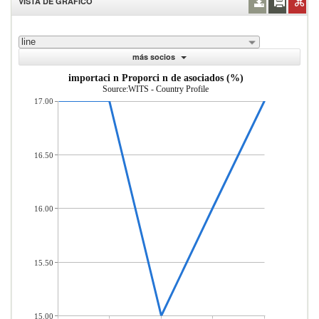
VISTA DE GRÁFICO
line
más socios
importaci n Proporci n de asociados (%)
Source:WITS - Country Profile
17.00
16.50
16.00
15.50
15.00