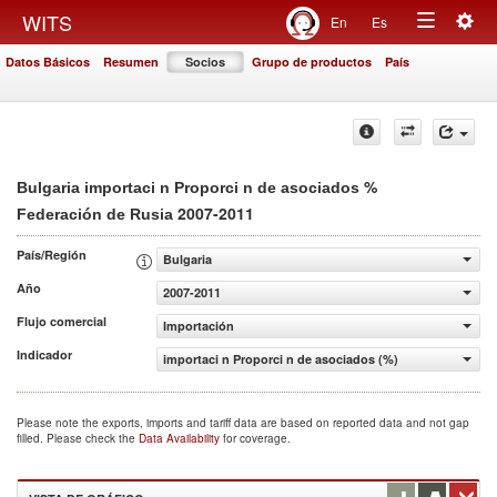
Togg
WITS
En
Es
Toggle
navig
Datos Básicos
Resumen
Socios
Grupo de productos
País
navigation
%
Bulgaria importaci n Proporci n de asociados
2007-2011
Federación de Rusia
País/Región
Bulgaria
Año
2007-2011
Flujo comercial
Importación
Indicador
importaci n Proporci n de asociados (%)
Please note the exports, imports and tariff data are based on reported data and not gap
filled. Please check the
Data Availability
for coverage.