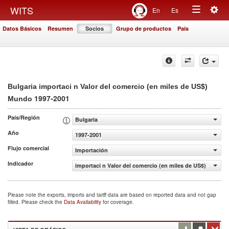
Togg
WITS
En
Es
Toggle
navig
Datos Básicos
Resumen
Socios
Grupo de productos
País
navigation
Bulgaria importaci n Valor del comercio (en miles de US$)
1997-2001
Mundo
País/Región
Bulgaria
Año
1997-2001
Flujo comercial
Importación
Indicador
importaci n Valor del comercio (en miles de US$)
Please note the exports, imports and tariff data are based on reported data and not gap
filled. Please check the
Data Availability
for coverage.