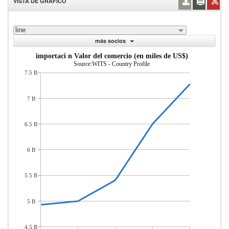
VISTA DE GRÁFICO
line
más socios
importaci n Valor del comercio (en miles de US$)
Source:WITS - Country Profile
7.5 B
7 B
6.5 B
6 B
5.5 B
5 B
4.5 B