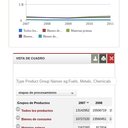
5 B
0
2007
2008
2009
2010
2011
Todos los...
Bienes de...
Materias primas
Bienes...
Bienes de...
VISTA DE CUADRO
etapas de procesamiento
Grupos de Productos
2007
2008
2009
13142952
15506719
15558633
1
Todos los productos
10727220
13560451
13907122
1
Bienes de consumo
1167183
917924
782047
Materias primas