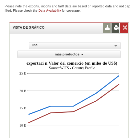
Please note the exports, imports and tariff data are based on reported data and not gap
filled. Please check the
Data Availability
for coverage.
VISTA DE GRÁFICO
line
más productos
exportaci n Valor del comercio (en miles de US$)
Source:WITS - Country Profile
25 B
20 B
15 B
10 B