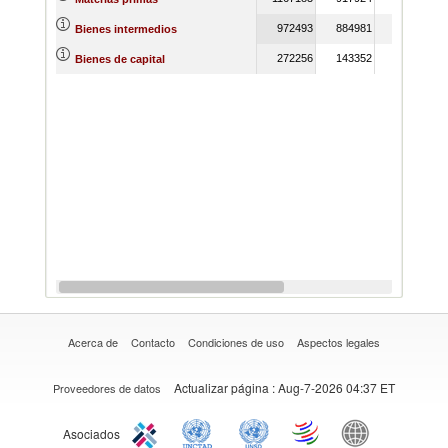
972493
884981
713155
Bienes intermedios
272256
143352
156213
Bienes de capital
Acerca de
Contacto
Condiciones de uso
Aspectos legales
Actualizar página
: Aug-7-2026 04:37 ET
Proveedores de datos
Asociados