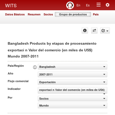
Togg
WITS
En
Es
Toggle
navig
Datos Básicos
Resumen
Socios
Grupo de productos
País
navigation
Bangladesh Products by etapas de procesamiento
exportaci n Valor del comercio (en miles de US$)
2007-2011
Mundo
País/Región
Bangladesh
Año
2007-2011
Flujo comercial
Exportación
Indicador
exportaci n Valor del comercio (en miles de US$)
Por
Socios
Mundo