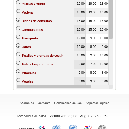
20.00
19.00
19.00
19.00
20.
Piedras y vidrio
15.00
13.00
16.00
15.00
15.
Madera
15.00
15.00
16.00
15.00
14.
Bienes de consumo
13.00
15.00
13.00
13.00
14.
Combustibles
12.00
9.00
16.00
14.00
11.
Transporte
10.00
8.00
9.00
9.00
11.
Varios
10.00
2.00
16.00
14.00
15.
Textiles y prendas de vestir
9.00
7.00
10.00
9.00
9.
Todos los productos
9.00
8.00
8.00
8.00
9.
Minerales
9.00
9.00
9.00
9.00
9.
Metales
9.00
7.00
11.00
10.00
10.
Bienes intermedios
Acerca de
Contacto
Condiciones de uso
Aspectos legales
Actualizar página
: Aug-7-2026 20:52 ET
Proveedores de datos
Asociados