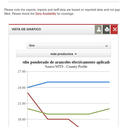
Please note the exports, imports and tariff data are based on reported data and not gap
filled. Please check the
Data Availability
for coverage.
VISTA DE GRÁFICO
line
más productos
Promedio ponderado de aranceles efectivamente aplicados (%)
Source:WITS - Country Profile
27.00
24.00
21.00
18.00