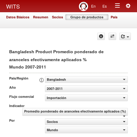
Togg
WITS
En
Es
Toggle
navig
Datos Básicos
Resumen
Socios
Grupo de productos
País
navigation
Bangladesh Product Promedio ponderado de
%
aranceles efectivamente aplicados
2007-2011
Mundo
País/Región
Bangladesh
Año
2007-2011
Flujo comercial
Importación
Indicador
Promedio ponderado de aranceles efectivamente aplicados (%)
Por
Socios
Mundo