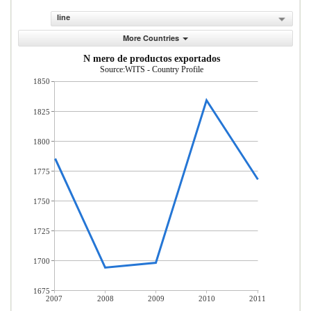
line
More Countries
N mero de productos exportados
Source:WITS - Country Profile
1850
1825
1800
1775
1750
1725
1700
1675
2007
2008
2009
2010
2011