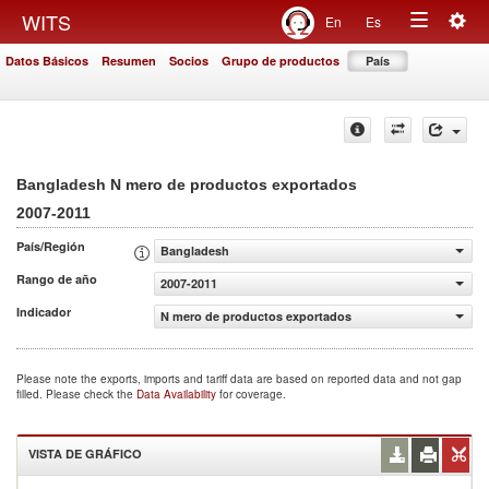
Togg
WITS
En
Es
Toggle
navig
Datos Básicos
Resumen
Socios
Grupo de productos
País
navigation
Bangladesh N mero de productos exportados
2007-2011
País/Región
Bangladesh
Rango de año
2007-2011
Indicador
N mero de productos exportados
Please note the exports, imports and tariff data are based on reported data and not gap
filled. Please check the
Data Availability
for coverage.
VISTA DE GRÁFICO