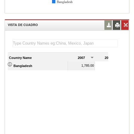
Bangladesh
VISTA DE CUADRO
Country Name
2007
2008
2
1,785.00
1,694.00
Bangladesh