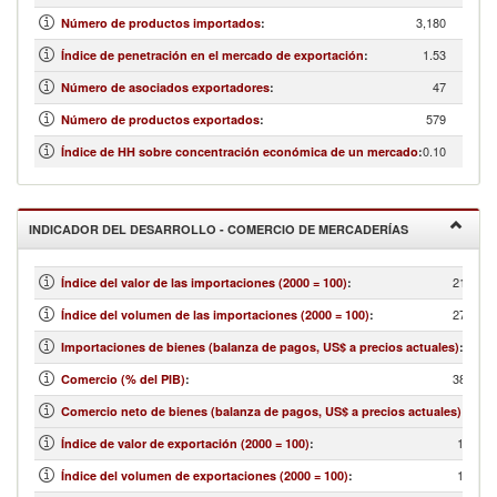
3,180
Número de productos importados
:
1.53
Índice de penetración en el mercado de exportación
:
47
Número de asociados exportadores
:
579
Número de productos exportados
:
0.10
Índice de HH sobre concentración económica de un mercado
:
INDICADOR DEL DESARROLLO - COMERCIO DE MERCADERÍAS
21.01
Índice del valor de las importaciones (2000 = 100)
:
27.94
Índice del volumen de las importaciones (2000 = 100)
:
...
Importaciones de bienes (balanza de pagos, US$ a precios actuales)
:
38.18
Comercio (% del PIB)
:
...
Comercio neto de bienes (balanza de pagos, US$ a precios actuales)
:
10.69
Índice de valor de exportación (2000 = 100)
:
13.74
Índice del volumen de exportaciones (2000 = 100)
: