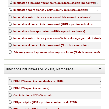
...
Impuestos a las exportaciones (% de la recaudación impositiva)
:
...
Impuestos sobre bienes y servicios (% de la recaudación)
:
...
Impuestos sobre bienes y servicios (UMN a precios actuales)
:
...
Impuestos al comercio internacional (UMN a precios actuales)
:
Impuestos a las exportaciones (UMN a precios actuales)
:
Impuestos sobre bienes y servicios (% del valor agregado de industria y se
Impuestos al comercio internacional (% de la recaudación)
:
Aduana y otros impuestos a las importaciones (% de la recaudación impos
INDICADOR DEL DESARROLLO - PIB, INB Y OTROS
4,091,
PIB (US$ a precios constantes de 2010)
:
2,586,
PIB (US$ a precios actuales)
:
Crecimiento del PIB (% anual)
:
PIB per cápita (US$ a precios constantes de 2010)
: