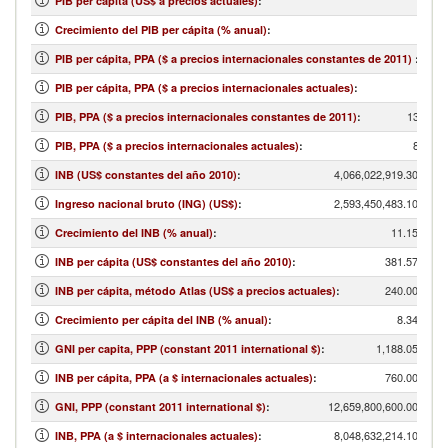
PIB per cápita (US$ a precios actuales)
:
Crecimiento del PIB per cápita (% anual)
:
PIB per cápita, PPA ($ a precios internacionales constantes de 2011)
:
PIB per cápita, PPA ($ a precios internacionales actuales)
:
13,647,
PIB, PPA ($ a precios internacionales constantes de 2011)
:
8,027,
PIB, PPA ($ a precios internacionales actuales)
:
4,066,022,919.30
INB (US$ constantes del año 2010)
:
2,593,450,483.10
Ingreso nacional bruto (ING) (US$)
:
11.15
Crecimiento del INB (% anual)
:
381.57
INB per cápita (US$ constantes del año 2010)
:
240.00
INB per cápita, método Atlas (US$ a precios actuales)
:
8.34
Crecimiento per cápita del INB (% anual)
:
1,188.05
GNI per capita, PPP (constant 2011 international $)
:
760.00
INB per cápita, PPA (a $ internacionales actuales)
:
12,659,800,600.00
GNI, PPP (constant 2011 international $)
:
8,048,632,214.10
INB, PPA (a $ internacionales actuales)
: