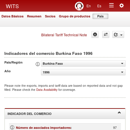
Togg
WITS
En
Es
Toggle
navig
Datos Básicos
Resumen
Socios
Grupo de productos
País
navigation
Bilateral Tariff Technical Note
1996
Indicadores del comercio Burkina Faso
País/Región
Burkina Faso
Año
1996
Please note the exports, imports and tariff data are based on reported data and not gap
filled. Please check the
Data Availability
for coverage.
INDICADOR DEL COMERCIO
97
Número de asociados importadores
: