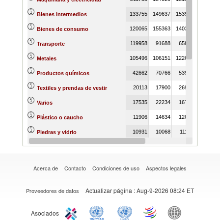
133755
149637
153541
126233
Bienes intermedios
120065
155363
140352
165382
Bienes de consumo
119958
91688
65899
79379
Transporte
105496
106151
122621
105680
Metales
42662
70766
53996
48594
Productos químicos
20113
17900
26977
42319
Textiles y prendas de vestir
17535
22234
16798
25977
Varios
11906
14634
12680
18169
Plástico o caucho
10931
10068
11174
8158
Piedras y vidrio
6619
6113
3247
876
Combustibles
Acerca de
Contacto
Condiciones de uso
Aspectos legales
Actualizar página
: Aug-9-2026 08:24 ET
Proveedores de datos
Asociados