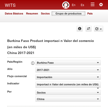
Togg
WITS
En
Es
Toggle
navig
Datos Básicos
Resumen
Socios
Grupo de productos
País
navigation
Burkina Faso Product importaci n Valor del comercio
(en miles de US$)
2017-2021
China
País/Región
Burkina Faso
Año
2017-2021
Flujo comercial
Importación
Indicador
importaci n Valor del comercio (en miles de US$)
Por
Socios
China