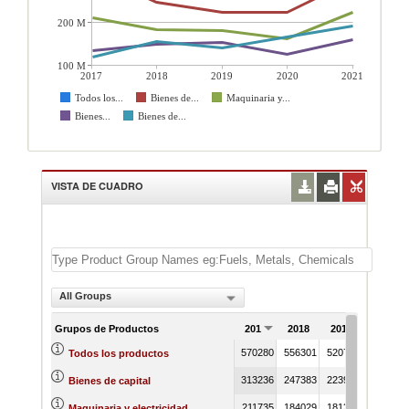
200 M
100 M
2017
2018
2019
2020
2021
Todos los...
Bienes de...
Maquinaria y...
Bienes...
Bienes de...
VISTA DE CUADRO
All Groups
Grupos de Productos
2017
2018
2019
2020
570280
556301
520736
519944
Todos los productos
313236
247383
223955
224589
Bienes de capital
211735
184029
181321
161099
Maquinaria y electricidad