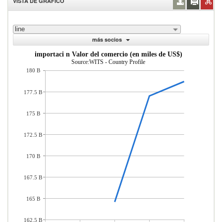
VISTA DE GRÁFICO
line
más socios
importaci n Valor del comercio (en miles de US$)
Source:WITS - Country Profile
180 B
177.5 B
175 B
172.5 B
170 B
167.5 B
165 B
162.5 B