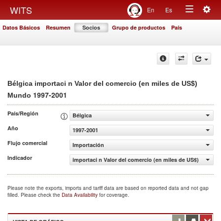
Togg
WITS
En
Es
Toggle
navig
Datos Básicos
Resumen
Socios
Grupo de productos
País
navigation
Bélgica importaci n Valor del comercio (en miles de US$)
1997-2001
Mundo
País/Región
Bélgica
Año
1997-2001
Flujo comercial
Importación
Indicador
importaci n Valor del comercio (en miles de US$)
Please note the exports, imports and tariff data are based on reported data and not gap
filled. Please check the
Data Availability
for coverage.