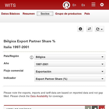
Togg
WITS
En
Es
Toggle
navig
Datos Básicos
Resumen
Socios
Grupo de productos
País
navigation
%
Bélgica Export Partner Share
1997-2001
Italia
País/Región
Bélgica
Año
1997-2001
Flujo comercial
Exportación
Indicador
Export Partner Share (%)
Please note the exports, imports and tariff data are based on reported data and not gap
filled. Please check the
Data Availability
for coverage.