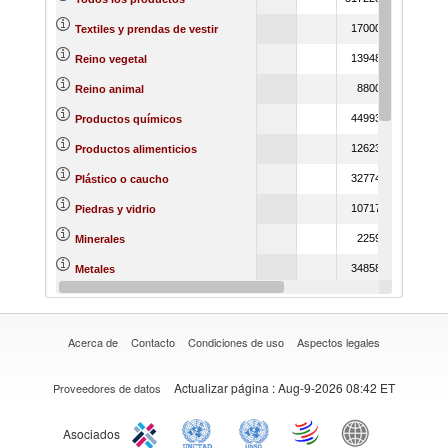
1700032
154477
Textiles y prendas de vestir
1394824
122610
Reino vegetal
880021
92230
Reino animal
4499322
405068
Productos químicos
1262336
112247
Productos alimenticios
3277447
314107
Plástico o caucho
1071700
100035
Piedras y vidrio
225908
22913
Minerales
3485827
369005
Metales
2301449
216599
Materias primas
Acerca de
Contacto
Condiciones de uso
Aspectos legales
Actualizar página
: Aug-9-2026 08:42 ET
Proveedores de datos
Asociados