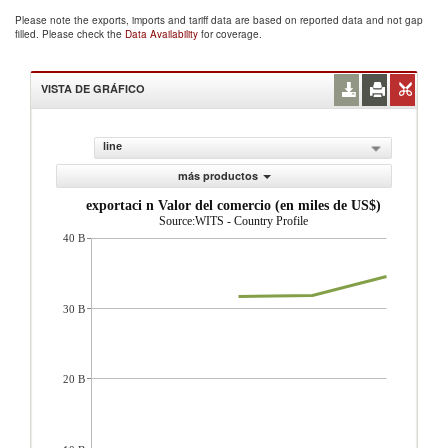
Please note the exports, imports and tariff data are based on reported data and not gap
filled. Please check the
Data Availability
for coverage.
VISTA DE GRÁFICO
line
más productos
exportaci n Valor del comercio (en miles de US$)
Source:WITS - Country Profile
40 B
30 B
20 B