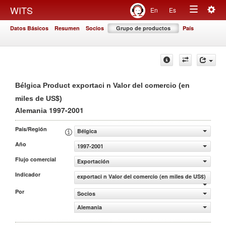
Togg
WITS
En
Es
Toggle
navig
Datos Básicos
Resumen
Socios
Grupo de productos
País
navigation
Bélgica Product exportaci n Valor del comercio (en
miles de US$)
1997-2001
Alemania
País/Región
Bélgica
Año
1997-2001
Flujo comercial
Exportación
Indicador
exportaci n Valor del comercio (en miles de US$)
Por
Socios
Alemania