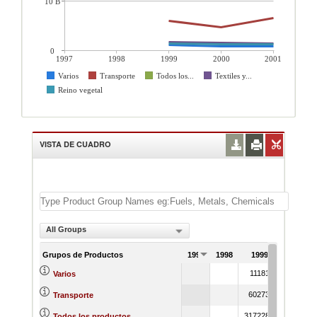
10 B
0
1997
1998
1999
2000
2001
Varios
Transporte
Todos los...
Textiles y...
Reino vegetal
VISTA DE CUADRO
All Groups
Grupos de Productos
1997
1998
1999
2000
1118123
88977
Varios
6027395
469801
Transporte
31722829
3181977
Todos los productos