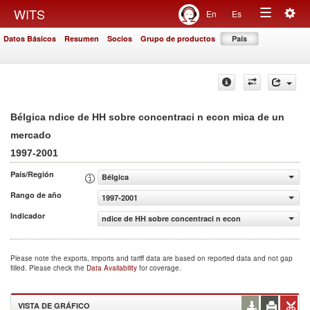
Togg
WITS
En
Es
Toggle
navig
Datos Básicos
Resumen
Socios
Grupo de productos
País
navigation
Bélgica ndice de HH sobre concentraci n econ mica de un
mercado
1997-2001
País/Región
Bélgica
Rango de año
1997-2001
Indicador
ndice de HH sobre concentraci n econ mica de un merca
Please note the exports, imports and tariff data are based on reported data and not gap
filled. Please check the
Data Availability
for coverage.
VISTA DE GRÁFICO