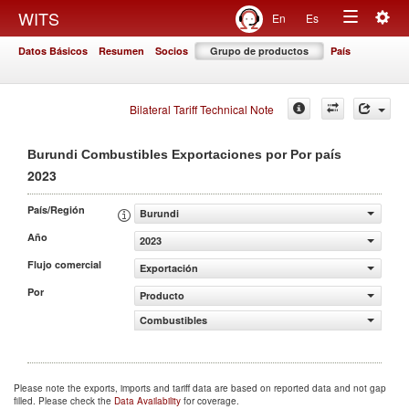
Togg
WITS
En
Es
Toggle
navig
Datos Básicos
Resumen
Socios
Grupo de productos
País
navigation
Bilateral Tariff Technical Note
Burundi Combustibles Exportaciones por Por país
2023
País/Región
Burundi
Año
2023
Flujo comercial
Exportación
Por
Producto
Combustibles
Please note the exports, imports and tariff data are based on reported data and not gap
filled. Please check the
Data Availability
for coverage.