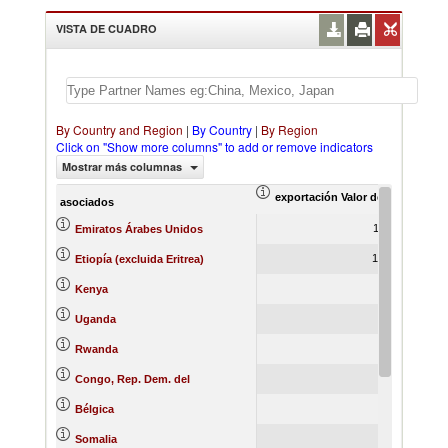
VISTA DE CUADRO
By Country and Region
|
By Country
|
By Region
Click on "Show more columns" to add or remove indicators
Mostrar más columnas
exportación Valor del comercio (
ex
asociados
1,311.51
Emiratos Árabes Unidos
1,296.86
Etiopía (excluida Eritrea)
323.79
Kenya
246.94
Uganda
220.00
Rwanda
151.67
Congo, Rep. Dem. del
124.93
Bélgica
98.06
Somalia