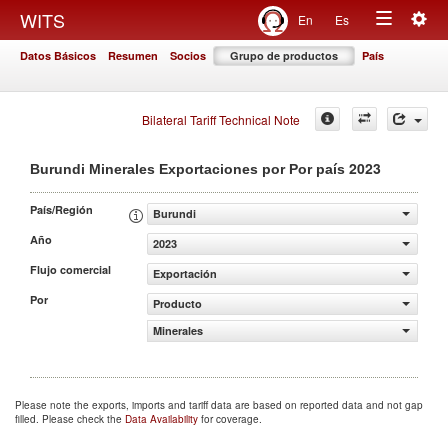
Togg
WITS
En
Es
Toggle
navig
Datos Básicos
Resumen
Socios
Grupo de productos
País
navigation
Bilateral Tariff Technical Note
2023
Burundi Minerales Exportaciones por Por país
País/Región
Burundi
Año
2023
Flujo comercial
Exportación
Por
Producto
Minerales
Please note the exports, imports and tariff data are based on reported data and not gap
filled. Please check the
Data Availability
for coverage.