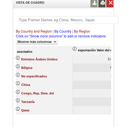
VISTA DE CUADRO
By Country and Region
|
By Country
|
By Region
Click on "Show more columns" to add or remove indicators
Mostrar más columnas
exportación Valor del comercio (
asociados
3,405.72
Emiratos Árabes Unidos
524.83
Bélgica
115.60
No especificados
45.61
China
20.94
Congo, Rep. Dem. del
9.54
Tanzanía
0.29
Qatar