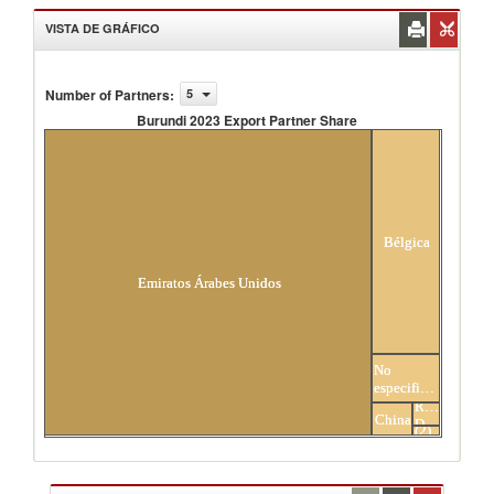
VISTA DE GRÁFICO
Number of Partners
:
5
Burundi 2023 Export Partner Share
Burundi 2023 Export Partner Share
Bélgica
Emiratos Árabes Unidos
No
especificados
Congo,
Rep.
Others
China
Dem.
(2)
del
asociados