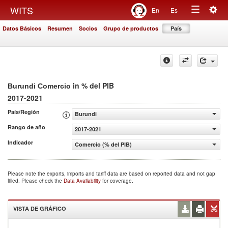
Togg
WITS
En
Es
Toggle
navig
Datos Básicos
Resumen
Socios
Grupo de productos
País
navigation
in % del PIB
Burundi Comercio
2017-2021
País/Región
Burundi
Rango de año
2017-2021
Indicador
Comercio (% del PIB)
Please note the exports, imports and tariff data are based on reported data and not gap
filled. Please check the
Data Availability
for coverage.
VISTA DE GRÁFICO