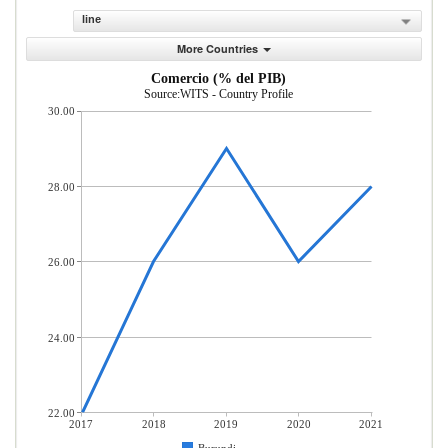
line
More Countries
Comercio (% del PIB)
Source:WITS - Country Profile
30.00
28.00
26.00
24.00
22.00
2017
2018
2019
2020
2021