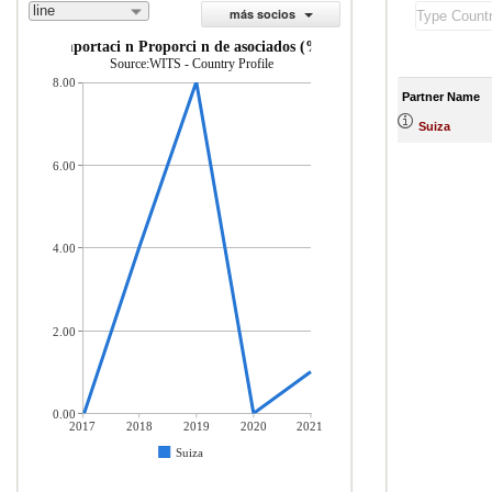
line
más socios
importaci n Proporci n de asociados (%)
Source:WITS - Country Profile
8.00
Partner Name
Suiza
6.00
4.00
2.00
0.00
2017
2018
2019
2020
2021
Suiza