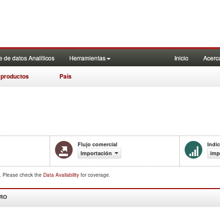
 de datos Analiticos
Herramientas
Inicio
Acerc
 productos
País
Flujo comercial
Indi
Importación
imp
d. Please check the
Data Availability
for coverage.
DRO