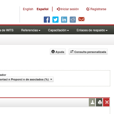
|
English
Español
Iniciar sesión
Registrarse
a de WITS
Referencias
Capacitación
Enlaces de respaldo
Ayuda
Consulta personalizada
cador
ortaci n Proporci n de asociados (%)