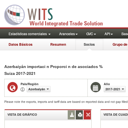
Estadísticas comerciales
Aranceles
GVC
API
Base
Datos Básicos
Resumen
Socios
Grupo de
%
Azerbaiyán importaci n Proporci n de asociados
2017-2021
Suiza
País/Región
Año
Azerbaiyán
2017-2021
Please note the exports, imports and tariff data are based on reported data and not gap fille
VISTA DE GRÁFICO
VISTA DE CUA