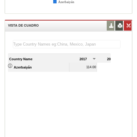
Azerbaiyán
VISTA DE CUADRO
Country Name
2017
2018
2
114.00
113.00
Azerbaiyán