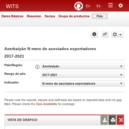
Togg
WITS
En
Es
Toggle
navig
Datos Básicos
Resumen
Socios
Grupo de productos
País
navigation
Azerbaiyán N mero de asociados exportadores
2017-2021
País/Región
Azerbaiyán
Rango de año
2017-2021
Indicador
N mero de asociados exportadores
Please note the exports, imports and tariff data are based on reported data and not gap
filled. Please check the
Data Availability
for coverage.
VISTA DE GRÁFICO