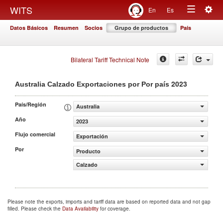
Togg
WITS
En
Es
Toggle
navig
Datos Básicos
Resumen
Socios
Grupo de productos
País
navigation
Bilateral Tariff Technical Note
2023
Australia Calzado Exportaciones por Por país
País/Región
Australia
Año
2023
Flujo comercial
Exportación
Por
Producto
Calzado
Please note the exports, imports and tariff data are based on reported data and not gap
filled. Please check the
Data Availability
for coverage.