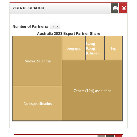
VISTA DE GRÁFICO
Number of Partners
:
5
Australia 2023 Export Partner Share
Australia 2023 Export Partner Share
Hong
Singapur
Kong
Fiji
(China)
Nueva Zelandia
Others (124) asociados
No especificados