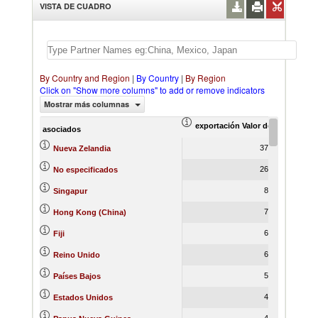
VISTA DE CUADRO
By Country and Region
|
By Country
|
By Region
Click on "Show more columns" to add or remove indicators
Mostrar más columnas
exportación Valor del comercio (
ex
asociados
37,939.68
Nueva Zelandia
26,419.29
No especificados
8,528.62
Singapur
7,105.30
Hong Kong (China)
6,385.82
Fiji
6,272.97
Reino Unido
5,095.34
Países Bajos
4,878.90
Estados Unidos
4,712.82